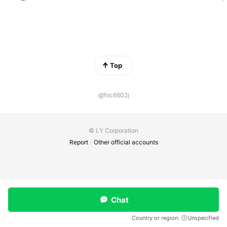
Top
@foc6602j
© LY Corporation
Report
Other official accounts
Chat
Country or region:
Unspecified