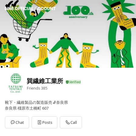
巽繊維工業所
Friends
385
靴下・繊維製品の製造販売🧦奈良県
奈良県 橿原市土橋町 607
Chat
Posts
Call