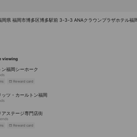
11 福岡県 福岡市博多区博多駅前 3-3-3 ANAクラウンプラザホテル福
e viewing
トン福岡シーホーク
nds
ns
Reward card
リッツ・カールトン福岡
nds
リアステージ専門店街
iends
ns
Reward card