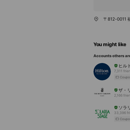
〒812-00
You might like
Accounts others ar
ヒル
7,311 frie
Coupo
ザ・
2,166 frie
ソラ
33,396 fr
Coupo