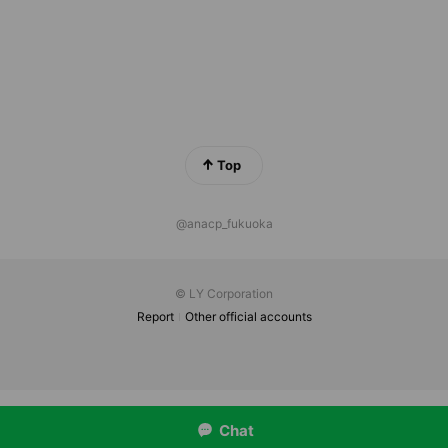
Top
@anacp_fukuoka
© LY Corporation
Report
Other official accounts
Chat