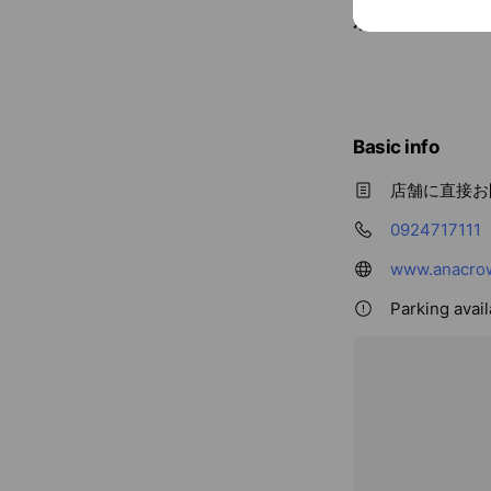
ホテル情報
Basic info
店舗に直接お
0924717111
www.anacrow
Parking avail