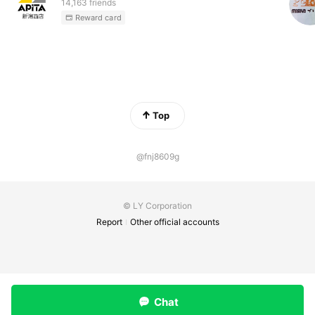
14,163 friends
Reward card
Top
@fnj8609g
© LY Corporation
Report
Other official accounts
Chat