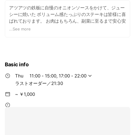
アツアツの鉄板に自慢のオニオンソースをかけて、ジュー
シーに焼いた ボリューム感たっぷりのステーキは皆様に喜
ばれております。 お肉はもちろん、副菜に至るまで安心安
全な食材にこだわってお作りしております。 ご家族皆様で
...
See more
楽しんでいただきたく、リーズナブルな価格でご用意して
おります。 また、毎月14日は「ジューシーの日」、毎月
28日・29日は「肉の日」として お得な価格のメニューを
ご用意しております。
Basic info
Thu
11:00 - 15:00, 17:00 - 22:00
ラストオーダー／21:30
~ ￥1,000