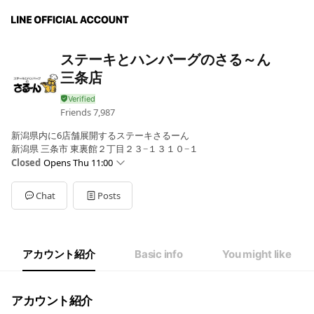
ステーキとハンバーグのさる～ん
三条店
Friends
7,987
新潟県内に6店舗展開するステーキさるーん
新潟県 三条市 東裏館２丁目２３−１３１０−１
Closed
Opens Thu 11:00
Sun
11:00 - 22:00
Mon
11:00 - 15:00,17:00 - 22:00
Chat
Posts
Tue
11:00 - 15:00,17:00 - 22:00
Wed
11:00 - 15:00,17:00 - 22:00
Thu
11:00 - 15:00,17:00 - 22:00
Fri
11:00 - 15:00,17:00 - 22:00
アカウント紹介
Basic info
You might like
Sat
11:00 - 22:00
ラストオーダー／21:30
アカウント紹介