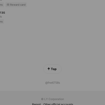
ns
Reward card
ras
ds
ns
Top
@fne6758s
© LY Corporation
Report
Other official accounts