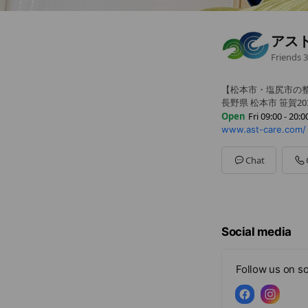
アスト
Friends
3
【松本市・塩尻市の
長野県 松本市 笹賀203
Open
Fri 09:00 - 20:0
www.ast-care.com/
Sun
09:00 - 12:00
Mon
09:00 - 17:00
Tue
09:00 - 20:00
Chat
Wed
09:00 - 18:00
Thu
09:00 - 20:00
Fri
09:00 - 20:00
Sat
09:00 - 17:00
9時〜20時
Social media
Follow us on so