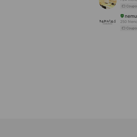
Coupo
nemu
250 frien
Coupo