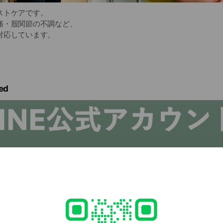
ストケアです。
痛・股関節の不調など、
対応しています。
朝日村からも
いただいています。
ed
わせて、
行っています。
してご相談ください。
節痛
 姿勢のお悩み
:00
あり