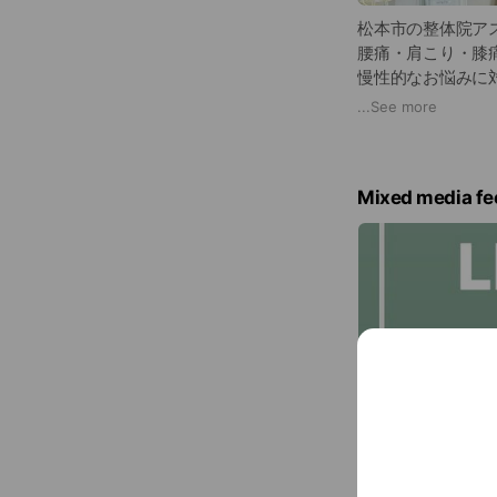
松本市の整体院ア
腰痛・肩こり・膝
慢性的なお悩みに
...
See more
塩尻市・山形村・
多くの方にご来院
Mixed media fe
お身体の状態に合
無理のないケアを
初めての方も安心
【対応のお悩み】
腰痛 / 膝痛 / 股関
肩こり / 首こり /
スポーツ時のケア
完全予約制
営業時間 9:00〜20
※曜日により変動