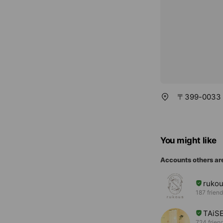
〒399-003
You might like
Accounts others ar
ruk
187 frien
TAi
724 frien