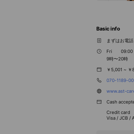
Basic info
まずはお電話
Fri
09:00 
9時〜20時
￥5,001 ~ ￥
070-1189-0
www.ast-car
Cash accept
Credit card
Visa / JCB /