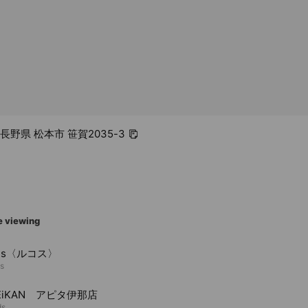
3 長野県 松本市 笹賀2035-3
e viewing
ous〈ルコス〉
ds
SEiKAN アピタ伊那店
ds