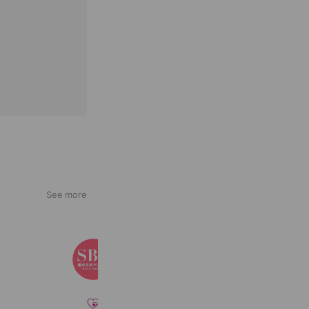
See more
湘南美容クリニック
3,361,412 friends
はあとねいる