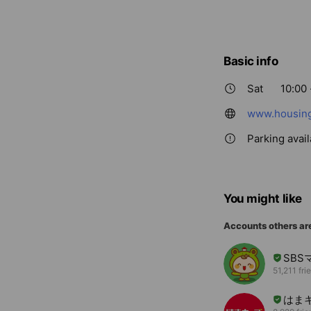
Basic info
Sat
10:00 
www.housing
Parking avail
You might like
Accounts others ar
SB
51,211 fri
はま