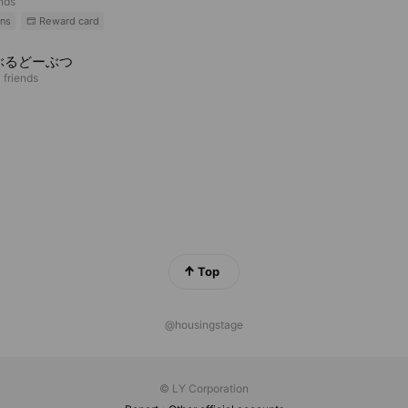
ends
ns
Reward card
ぶるどーぶつ
 friends
Top
@housingstage
© LY Corporation