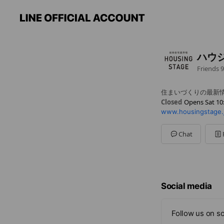
ハウ
Friends
9
住まいづくりの最新
Closed
Opens Sat 10
www.housingstage.
Sun
10:00 - 18:00
Mon
10:00 - 18:00
Tue
10:00 - 18:00
Chat
Wed
10:00 - 18:00
Thu
10:00 - 18:00
Fri
10:00 - 18:00
Sat
10:00 - 18:00
Social media
Follow us on so