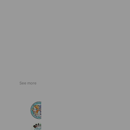
See more
ファンタジーキッズリゾート港北
20,256 friends
Coupons
Reward card
マグナメソッド