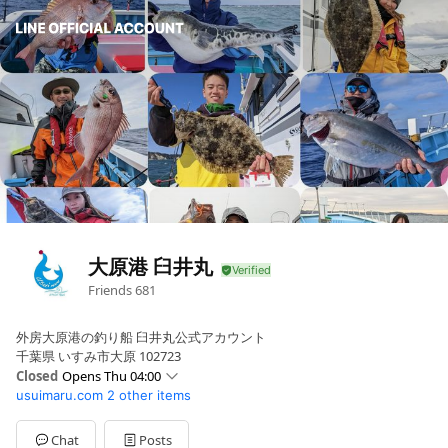
大原港 臼井丸
Friends
681
外房大原港の釣り船 臼井丸公式アカウント
千葉県 いすみ市大原 102723
Closed
Opens Thu 04:00
usuimaru.com
2 other items
Sun
04:00 - 18:00
Mon
04:00 - 18:00
Tue
04:00 - 18:00
Chat
Posts