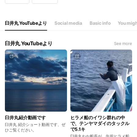
Wed
04:00 - 18:00
Thu
04:00 - 18:00
Fri
04:00 - 18:00
Sat
04:00 - 18:00
臼井丸 YouTubeより
Social media
Basic info
You migh
毎月第一、第三月曜定休。(祝日の場合は翌日)
臼井丸 YouTubeより
See more
臼井丸紹介動画です
ヒラメ船のイワシ群れの中
で、テンヤマダイのタックル
臼井丸 紹介ショート動画です、ぜ
で5.1キ
ひご覧ください。
臼井丸わか船長が、午前ヒラメ船