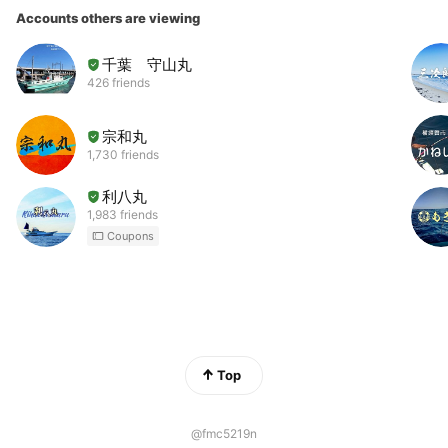
Accounts others are viewing
千葉 守山丸
426 friends
宗和丸
1,730 friends
利八丸
1,983 friends
Coupons
Top
@fmc5219n