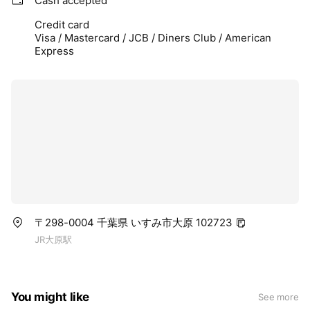
Cash accepted
Credit card
Visa / Mastercard / JCB / Diners Club / American
Express
〒298-0004 千葉県 いすみ市大原 102723
JR大原駅
You might like
See more