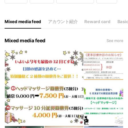
Wed
16:00 - 20:30
Thu
10:00 - 13:30,16:00 - 20:30
Fri
10:00 - 13:30,16:00 - 20:30
Sat
09:00 - 18:00
Mixed media feed
アカウント紹介
Reward card
Basic
祝日の場合は9:00〜18:00
Mixed media feed
See more