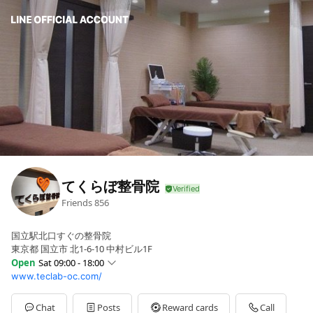
てくらぼ整骨院
Friends
856
国立駅北口すぐの整骨院
東京都 国立市 北1-6-10 中村ビル1F
Open
Sat 09:00 - 18:00
www.teclab-oc.com/
Sun
09:00 - 18:00
Mon
10:00 - 13:30,16:00 - 20:30
Tue
10:00 - 13:30,16:00 - 20:30
Chat
Posts
Reward cards
Call