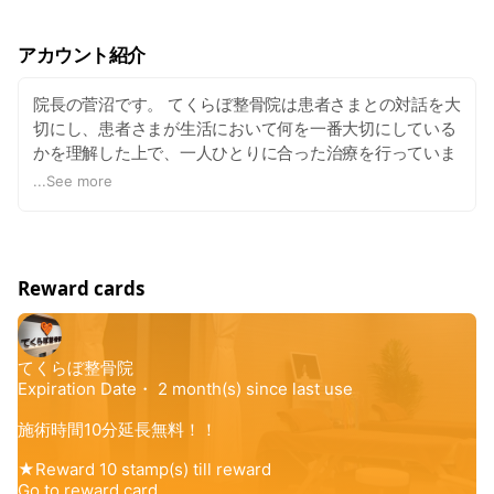
アカウント紹介
院長の菅沼です。 てくらぼ整骨院は患者さまとの対話を大
切にし、患者さまが生活において何を一番大切にしている
かを理解した上で、一人ひとりに合った治療を行っていま
す。 肩コリ・腰痛・膝の痛み・交通事故・スポーツによる
...
See more
ケガなど、体の悩みであればなんでもご相談ください。 ま
た、当院では骨格矯正も専門としております。 骨格が正し
い位置に整えば、身体の痛みを緩和するのはもちろん、
日々の活力にもなります。
Reward cards
皆様のお身体についてのお悩みは私たちにお任せくださ
い。親身にサポートさせていただきます。