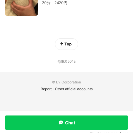
20分 2420円
Top
@flk0501a
© LY Corporation
Report
Other official accounts
Chat