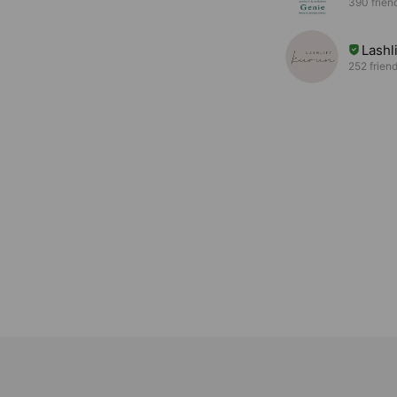
390 frien
Lashl
252 frien