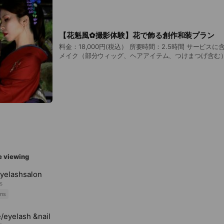
【花魁風✿撮影体験】花で飾る創作和装プラン
料金：18,000円(税込） 所要時間：2.5時間 サービスに含まれるもの： ・ヘア
メイク（部分ウィッグ、ヘアアイテム、つけまつげ含む）
物等含む） ・カメラマン、スタジオ料金 ・スマホ撮影し
枚以上（当日すぐにLINEで送信） ・美修正済みの写真1
LINEで送信） ※撮影は撮影は明るい【ライト】と妖艶な【ダーク】が選べま
す。
e viewing
yelashsalon
s
ns
/eyelash &nail