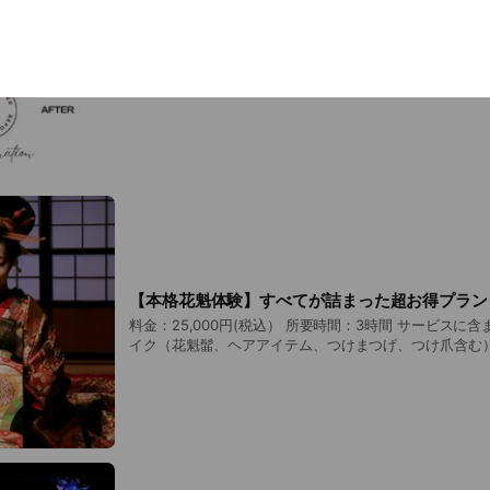
大人気のうなじ脱毛！月イチ都度払いで通って平
後ろ姿美人になれる♪うなじの脱毛でアップスタイルに
麗に見える！周りと差がつく美形なうなじをご提案！細か
脱毛したけど、生えてきてしまった所など…自由に選択O
【本格花魁体験】すべてが詰まった超お得プラン
料金：25,000円(税込） 所要時間：3時間 サービスに含まれるもの： ・ヘアメ
イク（花魁髷、ヘアアイテム、つけまつげ、つけ爪含む）
（和装小物等含む） ・カメラマン、スタジオ料金 ・ス
み写真30枚以上（当日すぐにLINEで送信） ・美修正済み
以内にLINEで送信）