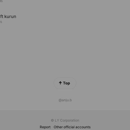
ds
ift kurun
ds
Top
@anju.b
© LY Corporation
Report
Other official accounts