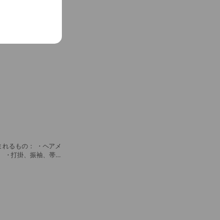
均10ヵ月で完了
自信が持てて、首も綺
い施術でVIOも人気♪
K★
 ・打掛、振袖、帯
マホ撮影した美加工済
の写真15枚（48時間