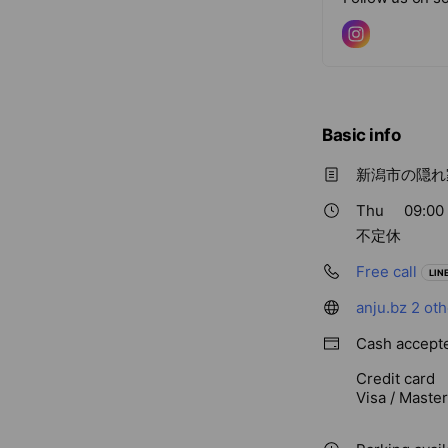
Basic info
新潟市の隠れ
Thu
09:00 
不定休
Free call
LINE
anju.bz
2 oth
Cash accept
Credit card
Visa / Maste