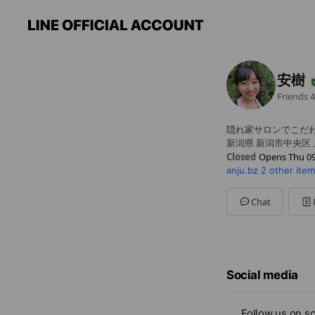
安樹
Friends
4
隠れ家サロンでこだ
新潟県 新潟市中央区 上
Closed
Opens Thu 09
anju.bz
2 other ite
Sun
09:00 - 21:00
Mon
09:00 - 21:00
Tue
09:00 - 21:00
Chat
Wed
09:00 - 21:00
Thu
09:00 - 21:00
Fri
09:00 - 21:00
Sat
09:00 - 21:00
不定休
Social media
Follow us on so