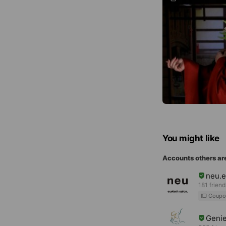
You might like
Accounts others ar
neu.e
181 friend
Coupo
Genie