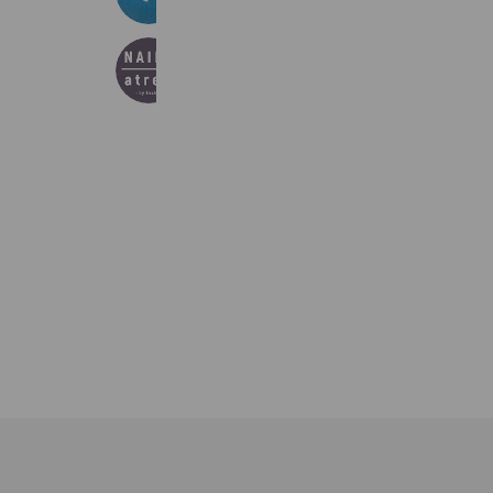
Reward card
NAIL atre byEnchante
432 friends