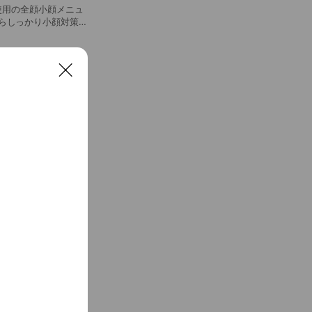
S使用の全顔小顔メニュ
短時間でお悩み解消♪
C
l
o
s
e
/ザラ除去
るワントーン明るいも
、二重あごやしわ予
時にGET♪