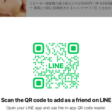
リピーター様多数の超小顔エステが5250円！RF＆EM
ー 美肌と小顔に効果絶大の【ハイパーナイフ】と土台からしっかり小顔対策で
きる【EMS】を使用★二重あごやしわ・たるみを改善。
二回目以降も変わらない料金で通いやすさ◎
家ではできないスペシャル毛穴ケア★黒ずみ/角栓
肌が不安定なときこそ丁寧なケアを☆思わず触れたくな
ちもち弾力肌へ！美肌効果や毛穴の引き締めだけでなく
防/たるみ改善にも◎誰もが憧れるすっきり小顔と美肌を同
Scan the QR code to add as a friend on LINE
Open your LINE app and use the in-app QR code reader.