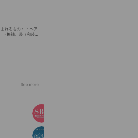
 ・振袖、帯（和装小
た美加工済み写真25
0枚（48時間以内に
See more
湘南美容クリニック
3,359,931 friends
美容室・アクア
1,351 friends