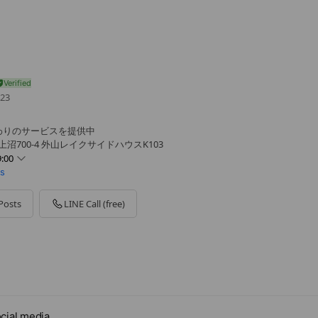
23
わりのサービスを提供中
沼700-4 外山レイクサイドハウスK103
:00
ms
Posts
LINE Call (free)
cial media