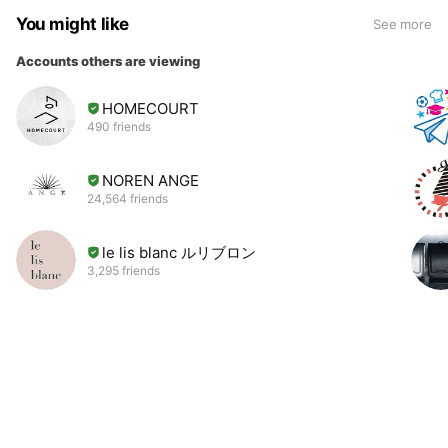
You might like
See more
Accounts others are viewing
HOMECOURT
490 friends
NOREN ANGE
24,564 friends
le lis blanc ルリブロン
3,295 friends