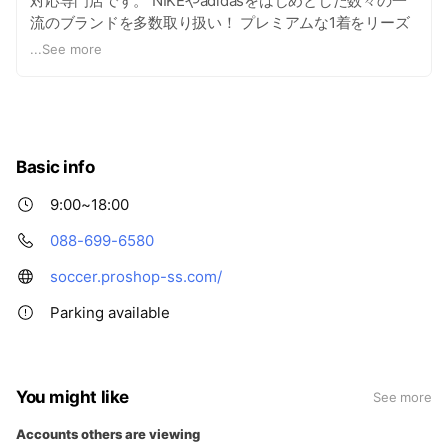
対応専門店です。 NIKEやadidasをはじめとした数々の一
流のブランドを多数取り扱い！ プレミアムな1着をリーズ
ナブルな価格で制作します！ HAT TRICKを運営する株式
...
See more
会社ササクラスポーツ社は、徳島県下に4店舗を展開し、
信頼と実績を兼ね備えた老舗の総合スポーツ用品店です。
Basic info
9:00~18:00
088-699-6580
soccer.proshop-ss.com/
Parking available
You might like
See more
Accounts others are viewing