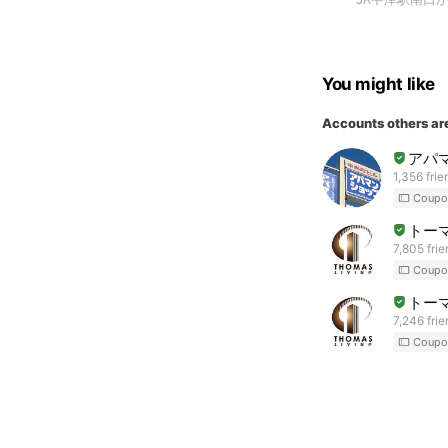
You might like
Accounts others ar
アパ
1,356 frie
Coupo
トー
7,805 fri
Coupo
トー
7,246 fri
Coupo