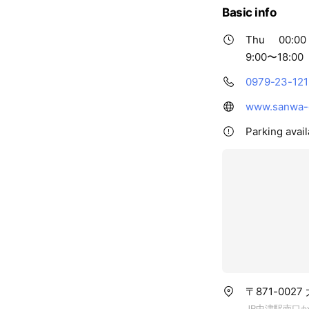
Basic info
Thu
00:00 
9:00〜18:00
0979-23-121
www.sanwa-g
Parking avail
〒871-002
JR中津駅南口か