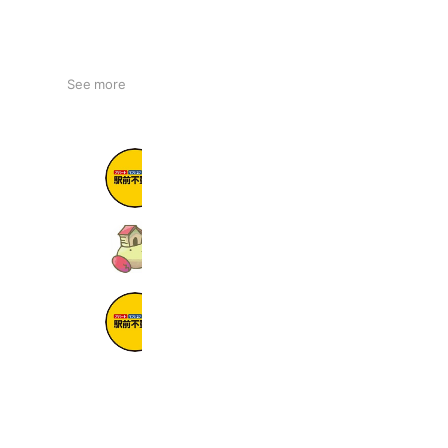
See more
株式会社駅前不動産 朝倉店
3,973 friends
おたくのやどかり
43,395 friends
駅前不動産筑後店
4,286 friends