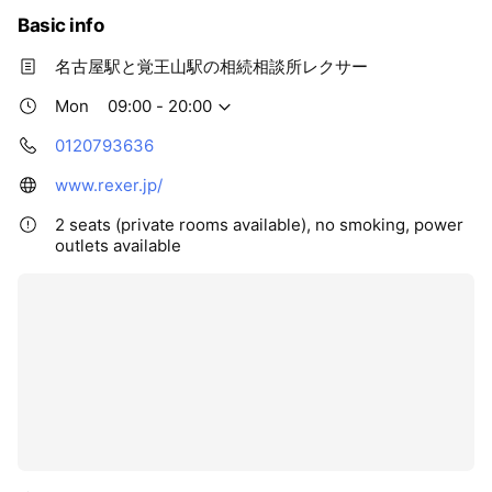
Basic info
名古屋駅と覚王山駅の相続相談所レクサー
Mon
09:00 - 20:00
0120793636
www.rexer.jp/
2 seats (private rooms available), no smoking, power
outlets available