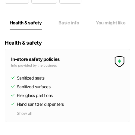
Wed
09:00 - 20:00
Thu
09:00 - 20:00
Fri
09:00 - 20:00
Sat
09:00 - 18:00
Health & safety
Basic info
You might like
Health & safety
In-store safety policies
Info provided by the business
Sanitized seats
Sanitized surfaces
Plexiglass partitions
Hand sanitizer dispensers
Show all