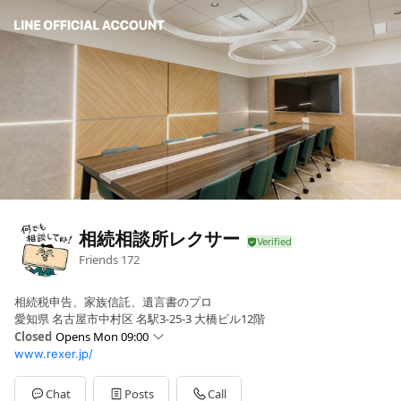
相続相談所レクサー
Friends
172
相続税申告、家族信託、遺言書のプロ
愛知県 名古屋市中村区 名駅3-25-3 大橋ビル12階
Closed
Opens Mon 09:00
www.rexer.jp/
Sun
09:00 - 18:00
Mon
09:00 - 20:00
Tue
09:00 - 20:00
Chat
Posts
Call