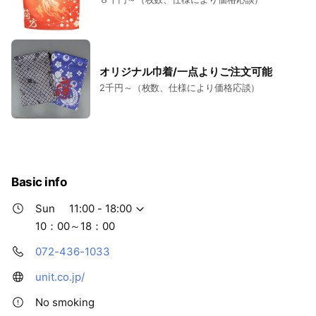
毎週、金曜、土曜、日曜日の11時～18時
※８月中旬（お盆明け）～10月中旬（10月祭礼）まで
毎週、土曜、日曜の11時～18時
オリジナル巾着/一点よりご注文可能
※10月中旬（10月祭礼）～翌年3月末までは、完全休業
2千円～（枚数、仕様により価格応談）
予約者のみの受付となります。
Basic info
Sun
11:00 - 18:00
10：00～18：00
072-436-1033
unit.co.jp/
No smoking