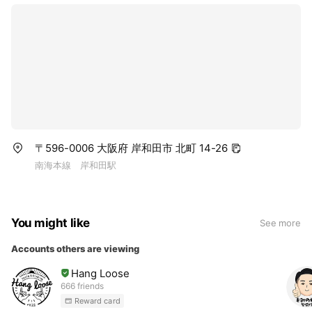
〒596-0006 大阪府 岸和田市 北町 14-26
南海本線 岸和田駅
You might like
See more
Accounts others are viewing
Hang Loose
666 friends
Reward card