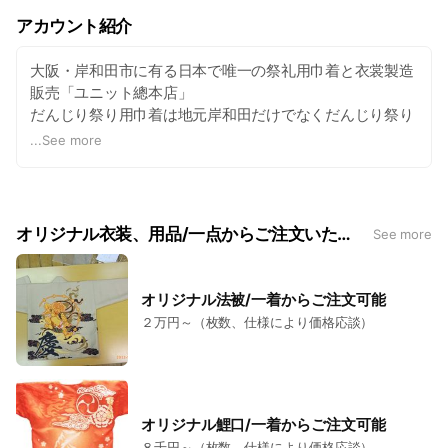
アカウント紹介
大阪・岸和田市に有る日本で唯一の祭礼用巾着と衣裳製造
販売「ユニット總本店」
だんじり祭り用巾着は地元岸和田だけでなくだんじり祭り
を行っている350団体以上の巾着柄を品揃え！
...
See more
オリジナル法被、鯉口、ちゃんちゃんこやだんじり追っか
け当店が発祥のギャル用衣装もオリジナル柄にて全ての商
品を一点からご注文賜ります。
オリジナル衣装、用品/一点からご注文いただけます。
See more
また祭り衣装だけでなく時代劇ドラマやコスプレ衣装の製
作も賜ります。
オリジナル法被/一着からご注文可能
当店は、生地プリントから縫製まですべて自社工場で製作
２万円～（枚数、仕様により価格応談）
しています。
祭りイベントの事なら当店にお任せください！
お気軽にご相談ください。
＜営業日＞
オリジナル鯉口/一着からご注文可能
※４月１日～８月中旬まで（お盆まで）
８千円～（枚数、仕様により価格応談）