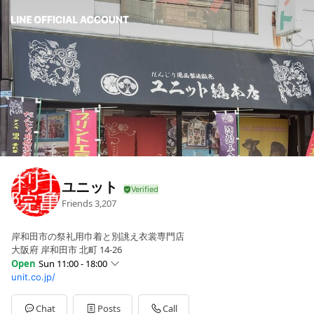
ユニット
Friends
3,207
岸和田市の祭礼用巾着と別誂え衣裳専門店
大阪府 岸和田市 北町 14-26
Open
Sun 11:00 - 18:00
unit.co.jp/
Sun
11:00 - 18:00
Mon
00:00 - 00:00
Tue
00:00 - 00:00
Chat
Posts
Call