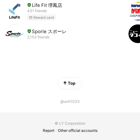
Life Fit 堺鳳店
431 friends
Reward card
Sporle スポーレ
2,153 friends
Top
@unit1033
© LY Corporation
Report
Other official accounts