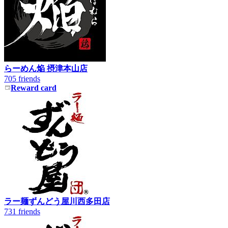
らーめん焔 摂津本山店
705 friends
1
Reward card
ラー麺ずんどう屋川西多田店
9
731 friends