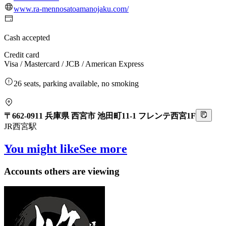
www.ra-mennosatoamanojaku.com/
Cash accepted
Credit card
Visa / Mastercard / JCB / American Express
26 seats, parking available, no smoking
〒662-0911 兵庫県 西宮市 池田町11-1 フレンテ西宮1F
JR西宮駅
You might like
See more
Accounts others are viewing