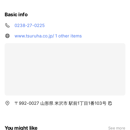
Basic info
0238-27-0225
www.tsuruha.co.jp/
1 other items
〒992-0027 山形県 米沢市 駅前1丁目1番103号
You might like
See more