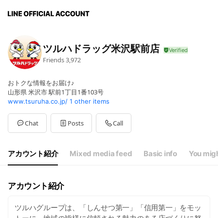
ツルハドラッグ米沢駅前店
Friends
3,972
おトクな情報をお届け♪
山形県 米沢市 駅前1丁目1番103号
www.tsuruha.co.jp/
1 other items
Chat
Posts
Call
アカウント紹介
Mixed media feed
Basic info
You migh
アカウント紹介
ツルハグループは、「しんせつ第一」「信用第一」をモッ