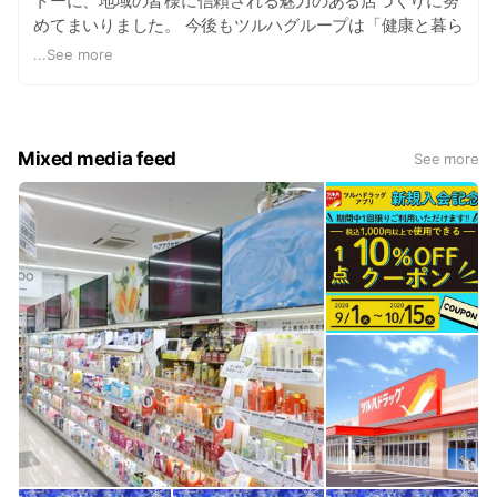
トーに、地域の皆様に信頼される魅力のある店づくりに努
めてまいりました。 今後もツルハグループは「健康と暮ら
しのパートナー」を合言葉に医薬品から毎日の生活に役立
...
See more
つ品々まで豊富な品揃えで皆様の応援していきたいと願っ
ております。
Mixed media feed
See more