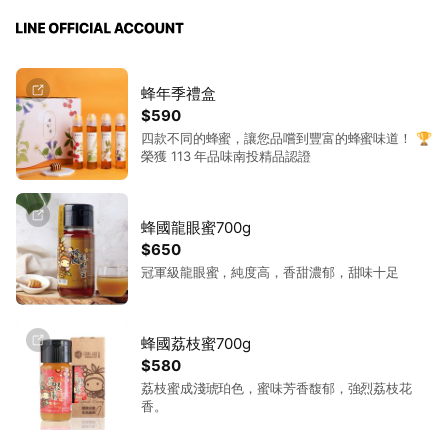
蜂年季禮盒
$590
四款不同的蜂蜜，讓您品嚐到豐富的蜂蜜味道！ 🏆
榮獲 113 年品味南投精品認證
蜂國龍眼蜜700g
$650
冠軍級龍眼蜜，純度高，香甜濃郁，甜味十足
蜂國荔枝蜜700g
$580
荔枝蜜成淺琥珀色，蜜味芳香馥郁，強烈荔枝花
香。