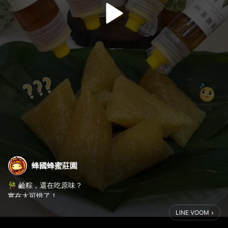
蜂國蜂蜜莊園
🎋 鹼粽，還在吃原味？
實在太可惜了！
LINE VOOM
同一顆鹼粽
淋上不同蜂蜜