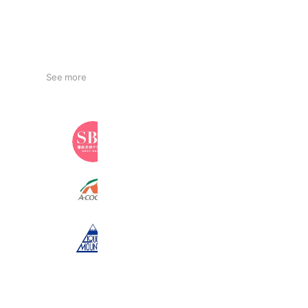
See more
湘南美容クリニック
3,361,761 friends
Ａコープおくみの店
2,761 friends
リカーマウンテン関店
1,232 friends