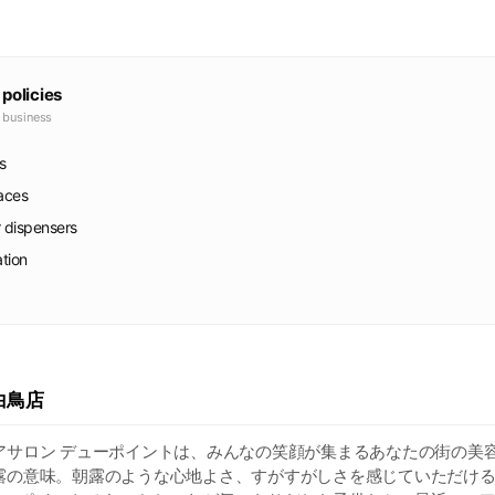
 policies
e business
s
faces
r dispensers
ation
白鳥店
アサロン デューポイントは、みんなの笑顔が集まるあなたの街の美容
露の意味。朝露のような心地よさ、すがすがしさを感じていただけ