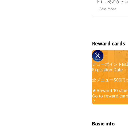
ト）...それが
なるティーン、 
...
See more
ーをプロデュー
デューポイント
Reward cards
Basic info