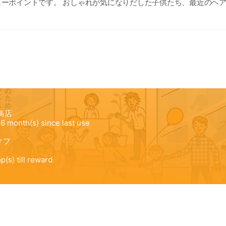
デューポイントです。 おしゃれが気になりだした子供たち、最近のヘ
エイジレスがテーマのミセス、かっこよく変身したいパパ... そんな
スしていきます。 お買い物のついでに気軽に立ち寄れる、家族みん
へどうぞお越しください！