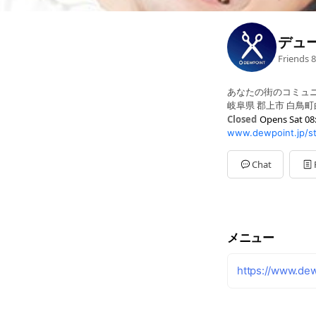
デュ
Friends
8
あなたの街のコミュ
岐阜県 郡上市 白鳥町
Closed
Opens Sat 08
www.dewpoint.jp
Sun
08:30 - 18:00
Mon
09:30 - 18:00
Tue
09:30 - 18:00
Chat
Wed
09:30 - 18:00
Thu
09:30 - 18:00
Fri
09:30 - 18:00
Sat
08:30 - 18:00
メニュー
https://www.dew