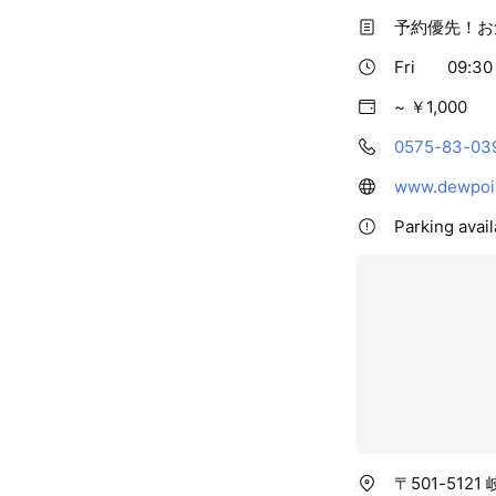
予約優先！お
Fri
09:30 
~ ￥1,000
0575-83-03
www.dewpoi
Parking avai
〒501-512