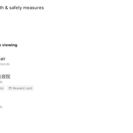
lth & safety measures
e viewing
air
riends
美容院
ds
ns
Reward card
ds