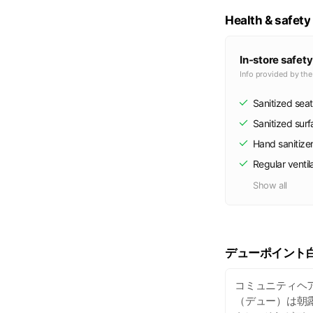
Health & safety
In-store safety
Info provided by th
Sanitized seat
Sanitized sur
Hand sanitize
Regular ventil
Show all
デューポイント
コミュニティヘ
（デュー）は朝