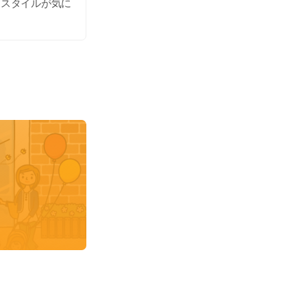
アスタイルが気に
すてきなファミリ
なのヘアサロン、