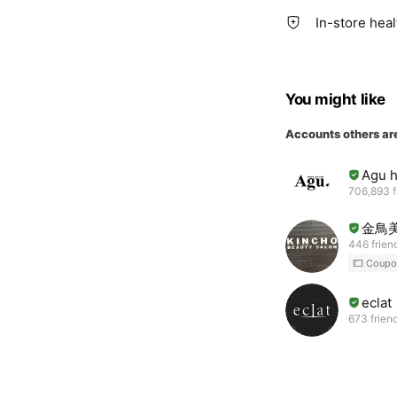
In-store hea
You might like
Accounts others ar
Agu h
706,893 f
金鳥
446 frien
Coupo
eclat
673 frien