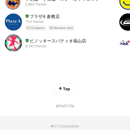
2,884 friends
プラザA 倉敷店
704 friends
Coupons
Reward card
ピノッキースパティオ福山店
8,745 friends
Top
@fdq5139p
© LY Corporation