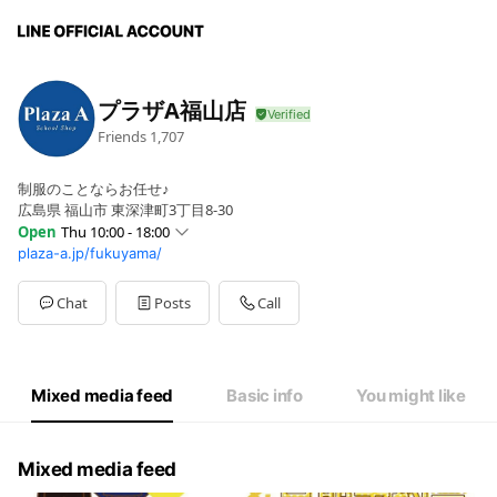
プラザA福山店
Friends
1,707
制服のことならお任せ♪
広島県 福山市 東深津町3丁目8-30
Open
Thu 10:00 - 18:00
plaza-a.jp/fukuyama/
Sun
10:00 - 18:00
Mon
10:00 - 18:00
Tue
Closed
Chat
Posts
Call
Wed
10:00 - 18:00
Thu
10:00 - 18:00
Fri
10:00 - 18:00
Sat
10:00 - 18:00
Mixed media feed
Basic info
You might like
定休日はHPをご覧下さい
Mixed media feed