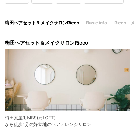
Wed
10:00 - 17:00
Thu
10:00 - 17:00
Fri
10:00 - 17:00
Sat
10:00 - 16:00,00:00 - 00:00
梅田ヘアセット＆メイクサロンRicco
Basic info
Ricco 
平日10時〜17時⭐︎土日祝10時～16時 時間外早朝7時〜
梅田ヘアセット＆メイクサロンRicco
梅田茶屋町MBS(元LOFT)
から徒歩1分の好立地のヘアアレンジサロン