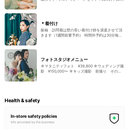
フルメイク+セット ¥8,800(土日祝) 眉カット+フ
気ドライフラワー付き★ヘアセット★￥3500
ルメイク+ヘアセット￥9900(土日祝) ​花嫁メイク
『土日祝10時～17時』 ★金箔ヘアセット
+セット ¥9,800(平日） 花嫁メイク+セット
★￥3500 『土日祝1３時～16限定』 ★午後式や
¥12,000(土日祝) ✨LINE予約限定✨ 【土日祝早
二次会ヘアセット★ ¥2300 『土日祝14時～17時
＊着付け
朝】 7時台フルメイク+ヘアセット ￥11000 8時
台』 ヘアセットペア割 2名様での予約限定
振袖 訪問着は歴の長い着付け師を派遣させて頂
台フルメイク+ヘアセット ￥10500 9時台フルメ
¥4500 【土日祝】『14時~17時』２次会ヘアセッ
きます（1週間前要予約） 時間外予約は30分毎
イク+ヘアセット ￥9500 🕛通常料金+時間外予
ト
¥500UP LINE予約限定​ ​浴衣着付け+セット
約7時から可能30分毎¥500UP 平日 営業時間 10
￥2500 【土日祝早朝】 『土日祝早朝７時台』★
¥6,800 卒業式袴着付け+セット ¥7,700(平日9時
時〜18時（最終受付17時) 土日祝 営業時間 10時〜
ヘアセット★5500円 『土日祝早朝8時台』★ヘア
より前30分から¥500追加) ​訪問着着付け+セット
17時（最終受付16時) HP https://www.setsalon-
セット★5000円 『土日祝早朝9時台』★ヘアセッ
¥9,900 振袖着付け+セット ¥11,000 ​変わり結び
ricco-osaka-umed.info/
ト★3800円 平日 営業時間 10時〜18時（最終受
フォトスタジオメニュー
¥1,000追加​​​ 成人式着付け+セット¥22,000(リハ
付17時) 土日祝 営業時間 10時〜17時（最終受付16
☆マタニティフォト ¥39,800 ☆ウェディング撮
付） 着付け師を派遣させていただきますので ご
時) 【​定休日】 1月2月限定 勉強会のため 木曜
影 ¥150,000〜 ☆キッズ撮影 前撮り その他
予約確定からのキャンセルはキャンセル料¥4400
日をお休みさせて頂きます HP
お気軽にご相談ください 詳しくはホームページ参
をいただきます。 HP https://www.setsalon-
https://www.setsalon-ricco-osaka-umed.info/
考に https://www.weddingphoto-ricco.com/
ricco-osaka-umed.info/
Health & safety
In-store safety policies
Info provided by the business