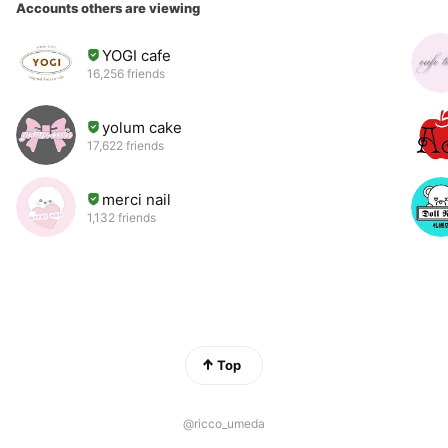
Accounts others are viewing
YOGI cafe
16,256 friends
yolum cake
17,622 friends
merci nail
1,132 friends
Top
@ricco_umeda