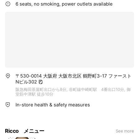
@hair_make_ricco
6 seats, no smoking, power outlets available
@photography_ricco
@mipibu_hadakanri
ホームページ
https://www.setsalon-ricco-osaka-umed.info/
スタジオ
https://www.weddingphoto-ricco.com
〒530-0014 大阪府 大阪市北区 鶴野町3-17 ファースト
Nビル302
阪急梅田茶屋町出口から8分, 谷町線中崎町駅 4番出口10分, 御
堂筋中津駅 徒歩10分
In-store health & safety measures
Ricco メニュー
See more