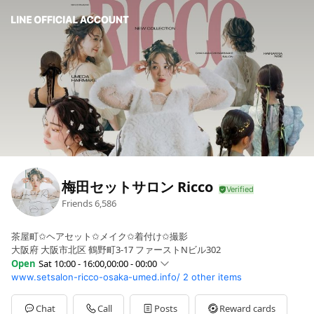
梅田セットサロン Ricco
Friends
6,586
茶屋町✩ヘアセット✩メイク✩着付け✩撮影
大阪府 大阪市北区 鶴野町3-17 ファーストNビル302
Open
Sat 10:00 - 16:00,00:00 - 00:00
www.setsalon-ricco-osaka-umed.info/
2 other items
Sun
10:00 - 16:00
Mon
10:00 - 17:00
Tue
10:00 - 17:00
Chat
Call
Posts
Reward cards