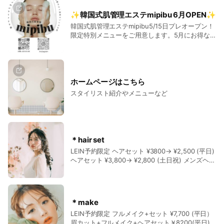
✨韓国式肌管理エステmipibu 6月OPEN✨
韓国式肌管理エステmipibu5/15日プレオープン！
限定特別メニューをご用意します。5月にお得な
クーポン発信予定！ お楽しみに⭐️ 🕛時間外予約
7時から可能30分毎¥500UP 平日 営業時間 10時〜
18時（最終受付17時) 土日祝 営業時間 10時〜17時
（最終受付16時) 【​定休日】 1月〜5月限定 勉強
会のため 木曜日をお休みさせて頂きます HP
ホームページはこちら
https://www.setsalon-ricco-osaka-umed.info/
スタイリスト紹介やメニューなど
＊hair set
LEIN予約限定 ヘアセット ¥3800→ ¥2,500 (平日)
ヘアセット ¥3,800→ ¥2,800 (土日祝)​ ​メンズヘア
セット ¥2,500 🌞平日早朝 ★平日8時台★ヘア
セット￥5800 ★平日9時台★ヘアセット
￥4800 《平日限定》イベント前に人気！目を引
く ☆ドライフラワー付きセット￥3300 《平日限
＊make
定》★リボンつけ放題ヘアセット★ ￥2800
LEIN予約限定 フルメイク+セット ¥7,700 (平日）
《平日限定》イベントに！ヘアセットペア割 2名
眉カット+フルメイク+ヘアセット￥8200(平日)
様での予約限定 ¥4600 『土日祝10時～17時』 人