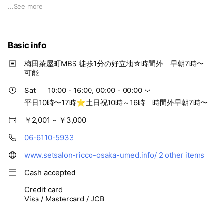
ナチュラルで可愛いヘアメイクが得意なサロンなので デート
...
See more
や女子会 コンパ前に利用する女子急上昇中です！ TVや広告
ブライダルなども手がけるプロのヘアメイクさんが所属の実力
派サロン！ブライダルのヘアメイクや韓国式肌管理エステサロ
Basic info
ンも併設！肌質根本改善&崩れたスタイリングやメイクのお直
しで気分転換にも気軽に使えるプチプライスが嬉しい♪
梅田茶屋町MBS 徒歩1分の好立地☆時間外 早朝7時〜
可愛く変身できちゃいます！
可能
また、フォトスタジオメニューもあるので
ブライダル前撮りやキッズ撮影やマタニティフォトなど可愛い
Sat
10:00 - 16:00, 00:00 - 00:00
写真も撮れちゃいます。
平日10時〜17時⭐︎土日祝10時～16時 時間外早朝7時〜
￥2,001 ~ ￥3,000
✨ヘアセット¥3800 → ✨LINE予約平日¥2500 ✨土日祝
¥2800
06-6110-5933
🌷早朝も7時～予約もOK！🌷
(早朝は時間外料金UPあり)
www.setsalon-ricco-osaka-umed.info/
2 other items
ご予約は↓↓↓
Cash accepted
電話 0661105933
LINE@ricco_umeda
Credit card
Visa / Mastercard / JCB
Instagram