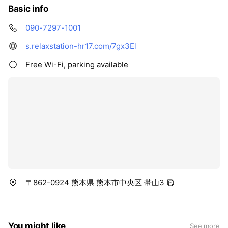
Basic info
090-7297-1001
s.relaxstation-hr17.com/7gx3El
Free Wi-Fi, parking available
〒862-0924 熊本県 熊本市中央区 帯山3
You might like
See more