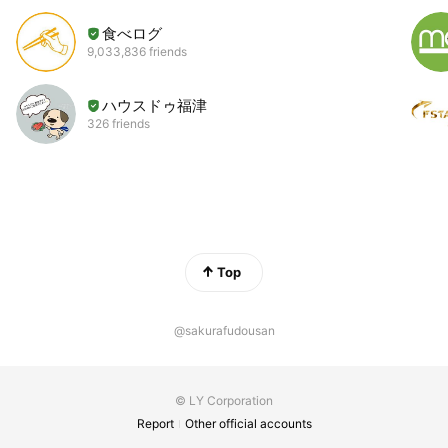
食べログ
9,033,836 friends
ハウスドゥ福津
326 friends
Top
@sakurafudousan
© LY Corporation
Report
Other official accounts