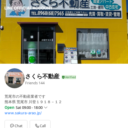
さくら不動産
Friends
144
荒尾市の不動産業者です
熊本県 荒尾市 川登１９１８－１２
Open
Sat 09:00 - 18:00
www.sakura-arao.jp/
Sun
09:00 - 18:00
Mon
09:00 - 18:00
Tue
09:00 - 18:00
Chat
Call