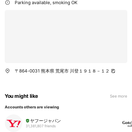
Parking available, smoking OK
〒864-0031 熊本県 荒尾市 川登１９１８－１２
You might like
See more
Accounts others are viewing
ヤフージャパン
31,381,807 friends