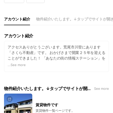
Wed
Closed
Thu
09:00 - 18:00
Fri
09:00 - 18:00
Sat
09:00 - 18:00
アカウント紹介
物件紹介いたします。↓タップでサイトが開
定休日：毎週水曜日
アカウント紹介
アクセスありがとうございます。荒尾市川登にあります
「さくら不動産」です。 おかげさまで開業２５年を迎える
ことができました！ 「あなたの街の情報ステーション」を
心掛けて、不動産情報はもちろん、地域や住まいのお役立
...
See more
ち情報などを配信していきたいと思います。 基本１人でや
っていますので何かとご不便かけるかと思いますが(^_^;)
みなさまのご要望にお応えできるよう頑張りますので遠慮
なくお問い合わせくださいませ。 LINE無料電話やお店ト
物件紹介いたします。↓タップでサイトが開きます。
See more
ークなども使えますのでどんどん利用してくださいね。
賃貸物件です
賃貸物件一覧ページです。