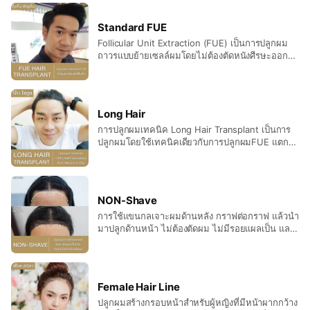
Standard FUE
Follicular Unit Extraction (FUE) เป็นการปลูกผม
ถาวรแบบย้ายเซลล์ผมโดยไม่ต้องตัดหนังศีรษะออกมา
เป็นชิ้นยาว ไม่มีแผลเย็บเหมือนวิธีทั่วไป (strip FUT)
โดยวิธีนี้จะใช้หัวเจาะขนาดเล็ก 0.8-1.2 มม. เจาะลง
ไปรอบๆ กอผมลึกลงไปถึงรากผมด้านล่าง จากนั้น
แต่ละกอผมจะถูกดึงออกมาจากหนังศีรษะ ซึ่งเป็น
Long Hair
เทคนิคมาตรฐานสากลที่ใช้ทั่วโลก ได้รับการยอมรับ
การปลูกผมเทคนิค Long Hair Transplant เป็นการ
ว่าเป็นเทคนิคที่ให้ผลเรื่องความสวยงาม และดูเป็น
ปลูกผมโดยใช้เทคนิคเดียวกับการปลูกผมFUE แตก
ธรรมชาติมากที่สุด ศัลยกรรมปลูกผมจึงเป็นวิธีแก้
ต่างกันตรงที่การแยกเก็บเซลล์รากผม โดยเทคนิค
ปัญหาผมบางที่ได้ผลมากที่สุดในเวลานี้
Long Hair จะนำเซลล์ผมที่ยังคงความยาวของเส้นผม
มาปลูก เทคนิคนี้สามารถสร้างแนวผมใหม่ที่มีลักษณะ
ผมยาวกว่าการปลูกผมแบบธรรมดา
NON-Shave
การใช้แขนกลเจาะผมด้านหลัง กราฟต่อกราฟ แล้วนำ
มาปลูกด้านหน้า ไม่ต้องตัดผม ไม่มีรอยเเผลเป็น และ
ยังเจ็บน้อยอีกด้วย
Female Hair Line
ปลูกผมสร้างกรอบหน้าสำหรับผู้หญิงที่มีหน้าผากกว้าง