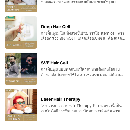
ช่วยลดการขาดหลุดร่วงของเส้นผม ช่วยบำรุงและ
เสริมสร้างความแข็งแรงให้กับรากผม และฟื้นฟูปัญหา
หนังศีรษะให้กลับคืนมาสุขภาพดีภายใน 3 ขั้นตอน
1.การสะกิดตัวยาด้วยวิตามินเข้มข้น 2. การผลัก
วิตามินด้วยเครื่องคลื่นพลังงานไฟฟ้า 3. การฉายแสง
Deep Hair Cell
กระตุ้นรากผม
การฟื้นฟูผมให้แข็งแรงขึ้นด้วยการใช้ stem cell จาก
เลือดตัวเอง StemCell (เกล็ดเลือดเข้มข้น) คือ เกล็ด
เลือดที่มีความเข้มข้นกว่าเกล็ดเลือดในกระแสโลหิต
ทั่วไป 3-4 เท่า โดยเกล็ดเลือดเข้มข้นที่เหมาะสมใน
การใช้รักษา ควรมีปริมาณเกล็ดเลือดประมาณ
1,000,000 หน่วยต่อไมโครลิตร PRP ได้จากการปั่น
SVF Hair Cell
แยกโลหิตออกมาโดยใช้เครื่องเหวี่ยงสาร
การฟื้นฟูเส้นผมที่อ่อนแอให้กลับมาแข็งแรงโดยไม่
(Centrifuge) จะที่ช่วยการแข็งตัวของเลือด ช่วย
ต้องผ่าตัด โดยการใช้ไมโครเซลล์รากผมมาสกัด แล้ว
สร้างและส่งเสริมการสร้างเส้นเลือด กระตุ้นการเจริญ
ฉีดกลับบริเวณผมที่มีปัญหา เพื่อกระตุ้นรากเซลล์ผม
เติบโต และการแบ่งของเซลล์ผิวหนัง กระดูก คอลลา
ให้แข็งแรงมากยิ่งขึ้น
เจน ช่วยให้แผลสมานเร็วขึ้น
Laser Hair Therapy
โปรแกรม Laser Hair Therapy รักษาผมร่วงนี้ เป็น
เทคโนโลยีการรักษาผมร่วงใหม่ล่าสุดเพื่อเพิ่มความ
แข็งแรง และเร่งการเจริญเติบโตของเส้นผมที่เกิดใหม่
และป้องกันการหลุดร่วงของเส้นผมเดิม โดยใช้แสง
LEDสีแดง ซึ่งรักษาปัญหาได้ทั้งในผู้ชายและผู้หญิง