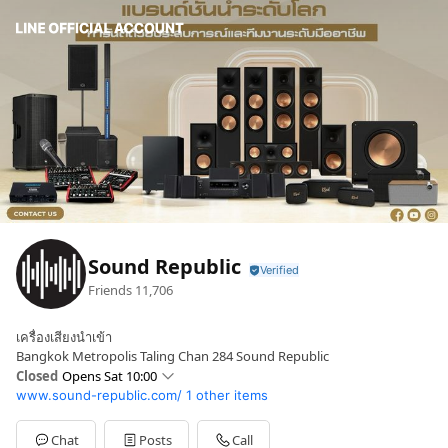
Sound Republic
Friends
11,706
เครื่องเสียงนำเข้า
Bangkok Metropolis Taling Chan 284 Sound Republic
Closed
Opens Sat 10:00
www.sound-republic.com/
1 other items
Sun
Closed
Mon
09:00 - 17:30
Tue
09:00 - 17:30
Chat
Posts
Call