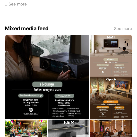
ในการจัดจำหน่ายเครื่องเสียงในประเทศไทย ไม่ว่าจะเป็นแบรนด์
...
See more
Klipsch, Onkyo, Integra, Axiom, Proel, Italian-Stage,
Wharfedale-Pro, Furman, Moaivoxx, และ Cerwin-Vega อีกทั้ง
ยังมีตัวแทนจำหน่ายทั่วประเทศ รวมถึงสาขาในห้างสรรพสินค้าฯ
Mixed media feed
See more
อาทิเช่นใน Power Mall สาขา Siam Paragon, The Mall บางกะปิ,
The Mall งามวงศ์วาน และ The Mall โคราช และใน PowerBuy
Central Festival หาดใหญ่ เป็นต้น