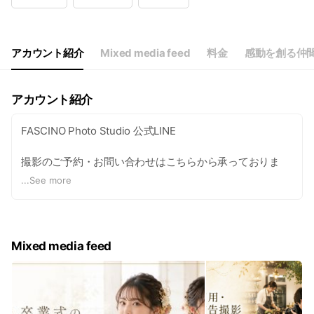
Wed
09:00 - 23:00
Thu
09:00 - 23:00
Fri
09:00 - 23:00
Sat
09:00 - 23:00
アカウント紹介
Mixed media feed
料金
感動を創る仲
予約制
アカウント紹介
FASCINO Photo Studio 公式LINE
撮影のご予約・お問い合わせはこちらから承っておりま
す。
...
See more
【主な撮影メニュー】
■ 証明写真
Mixed media feed
パスポート・免許証・履歴書など
4,000円
■ プロフィール写真