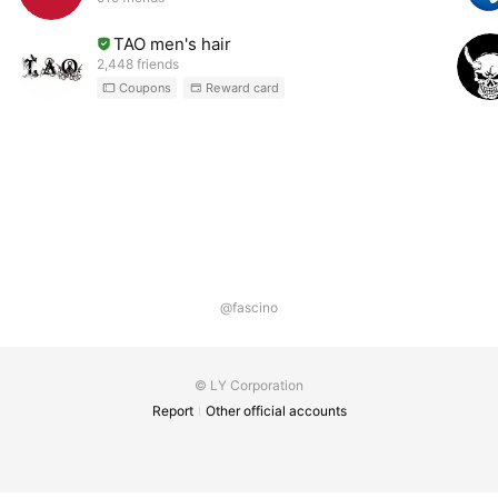
勤務時間: 案件により変動（シフト制／応相談）
TAO men's hair
その他待遇: 経験・能力を考慮し優遇、交通費支給（規定
2,448 friends
あり）、正社員登用制度あり（職種による）
Coupons
Reward card
FASCINOで働く魅力:
高い報酬: 能力と実績に応じて、しっかり稼げる歩合制度
を導入。
プロの環境: 最新の機材と美しいスタジオ環境で、質の高
い仕事に集中できます。
@fascino
やりがい: お客様の特別な日を支え、感動を共有できる最
高の仕事です。
© LY Corporation
3. 応募方法・お問い合わせ
Report
Other official accounts
まずは当スタジオの**Webサイト（URL：
fascino.jp/recruit）**から、詳細な募集要項をご確認くだ
さい。