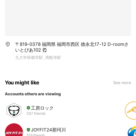
実務経験者。お客様の理想を形にする技術とホスピタリテ
ィを持つ方。空いた時間を有効活用したい方やWワークも
可能です。
💡 フォトグラファーアシスタント
業務内容: 撮影準備、機材（ストロボ・カメラ等）の運
〒819-0378 福岡県 福岡市西区 徳永北17-12 D-roomさ
搬・セッティング、ロケ時のサポート業務、スタジオ内の
いとぴあ102
整理や顧客対応補助。
九大学研都市駅, 周船寺駅
報酬: 日給10,000円～15,000円以上
求める人物像: 未経験者、大歓迎！ 写真・ブライダル業界
You might like
See more
に興味があり、明るく体力に自信のある方。将来プロのフ
ォトグラファーを目指したい方にとって、現場で学べる最
Accounts others are viewing
高の環境です。
工房ロック
2. 勤務地・待遇
357 friends
勤務地: FASCINOスタジオ（福岡市西区）および福岡市
内、近郊のロケ地
JOYFIT24那珂川
519 friends