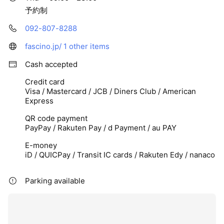
予約制
業務内容: 婚礼前撮り、各種記念写真の撮影、レタッチ
（現像・画像編集）、お客様との打ち合わせや接客対応。
092-807-8288
報酬: 日給15,000円～35,000円以上（能力・実績に応じた
fascino.jp/
1 other items
歩合給あり）
Cash accepted
求める人物像: 写真への情熱と高いプロ意識をお持ちの
Credit card
方。コミュニケーション能力が高く、お客様の最高の表情
Visa / Mastercard / JCB / Diners Club / American
を引き出せる方。即戦力として活躍したい方を歓迎しま
Express
す！
QR code payment
PayPay / Rakuten Pay / d Payment / au PAY
💄 美容師・ヘアメイク・着付けスタッフ
業務内容: 婚礼前撮り、成人式、七五三等におけるヘアメ
E-money
イク、着付け全般、及び撮影時のアテンド（同行・修
iD / QUICPay / Transit IC cards / Rakuten Edy / nanaco
正）。
Parking available
報酬: 日額5,000円〜35,000円以上（業務内容やスキルに
より決定）
求める人物像: ブライダル・和装のヘアメイク・着付けの