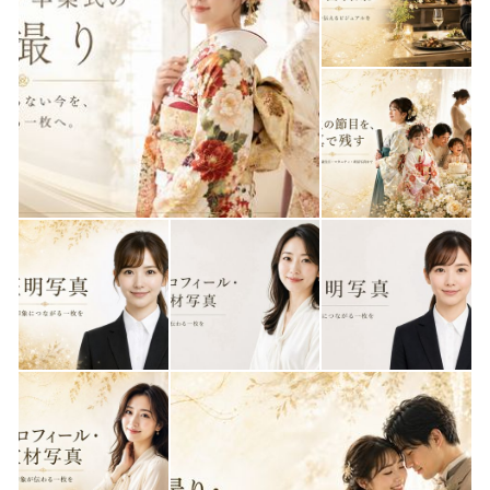
スタジオ 15,000円
ロケ 25,000円〜
■ 記念撮影
卒業式・成人式・結婚記念日など
スタジオ 25,000円〜
ロケ 35,000円〜
■ 前撮り・婚礼写真
前撮り 39,800円〜
エンゲージメントフォト 29,000円
結婚式当日スナップ＋アルバム 159,000円
■ 商品撮影
1カット 2,000円〜
ご予約希望の方は、
「撮影内容・ご希望日時・お名前」をお送りください。
クレジットカード・電子マネー・QRコード決済もご利用
いただけます。