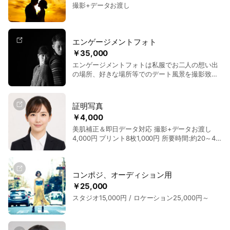
ビスにてお渡し致します。 USBメモリ +3,000
撮影+データお渡し
円 DVD-R +2,000円
エンゲージメントフォト
￥35,000
エンゲージメントフォトは私服でお二人の想い出
の場所、好きな場所等でのデート風景を撮影致し
ます。 このエンゲージメントフォトのメリット
は、前撮りの様な衣装代・着付代・メイク代等が
必要なく、お二人の好きな場所で、型にはまらず
証明写真
いつも通りの姿を撮影出来る事です。 『どんなポ
￥4,000
ーズをして良いかわからない・・・』『写真は苦
美肌補正＆即日データ対応 撮影+データお渡し
手・・・』という方も撮影してるうちに慣れてき
4,000円 プリント8枚1,000円 所要時間:約20～40
ますのでご安心ください。 撮影したお写真は、ウ
分
ェディングブックレットや披露宴で流すオープニ
ング・プロフィール・エンディングムービーに使
ったり、二次会で流したり、プリントして披露宴
コンポジ、オーディション用
の受付に飾ったり用途は様々です。 ロケ地例)
天神、博多駅、志賀島、マリゾン、二見ヶ浦、糸
￥25,000
島、門司港レトロ、マリンワールド、唐津、母
スタジオ15,000円 / ロケーション25,000円～
校、花火大会 etc…