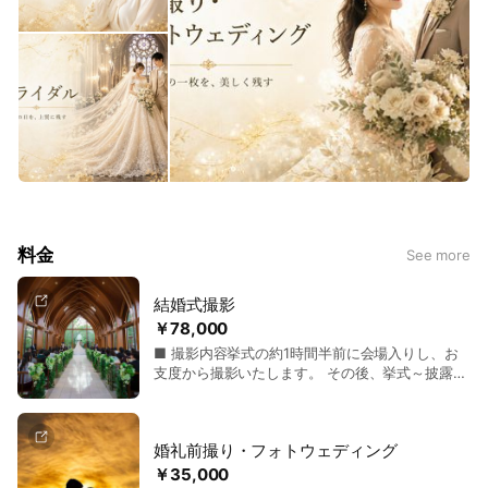
料金
See more
結婚式撮影
￥78,000
■ 撮影内容挙式の約1時間半前に会場入りし、お
支度から撮影いたします。 その後、挙式～披露宴
～お見送りまで撮影させて戴き、お見送り後にア
ルバム用のカットを、お時間の許す限り撮影いた
します。 ■ 撮影枚数は無制限です。 納品数は当
婚礼前撮り・フォトウェディング
日の内容で変動し、約800～1200枚程度です。 ■
データのお渡し全カットRAW編集後に、Webサー
￥35,000