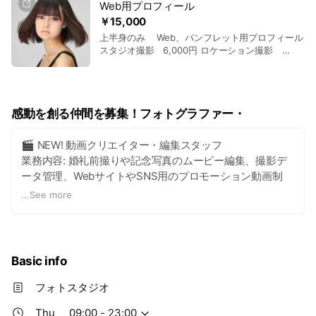
Web用プロフィール
￥15,000
上半身のみ Web、パンフレット用プロフィール
スタジオ撮影 6,000円 ロケーション撮影
15,000円～
感動を創る仲間を募集！フォトグラファー・
🎬 NEW! 動画クリエイター・編集スタッフ
業務内容: 婚礼前撮りや記念写真のムービー編集、撮影デ
ータ管理、WebサイトやSNS用のプロモーション動画制
作。
...
See more
報酬: 日給12,000円～25,000円以上（経験・能力による）
求める人物像: Adobe Premiere Pro、Final Cut Proなどの
Basic info
動画編集ソフト経験者。映像制作の知識があり、お客様の
感動を増幅させるストーリーテリングに自信のある方。
フォトスタジオ
Thu
09:00 - 23:00
📸 ブライダル・ポートレートフォトグラファー