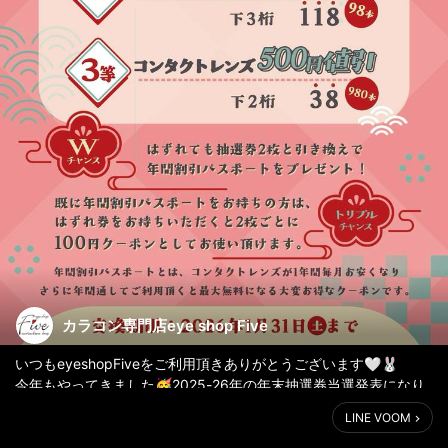
カラコン専門店eye shop Five
いつもeyeshopFiveをご利用頂きありがとうございます🤍🐰
今年もやってきました🥳2025-26年の年末抽選券当選発表になり
ます💗💗
LINE VOOM
1等コンタクトレンズ1点無料