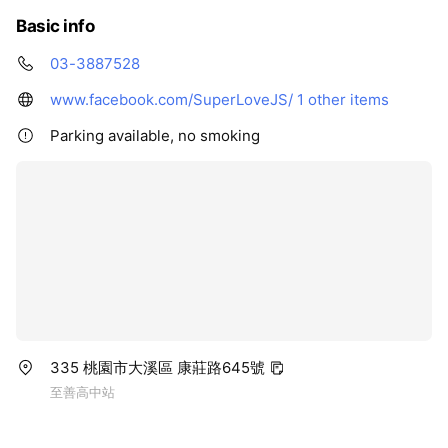
Basic info
03-3887528
www.facebook.com/SuperLoveJS/
1 other items
Parking available, no smoking
335 桃園市大溪區 康莊路645號
至善高中站