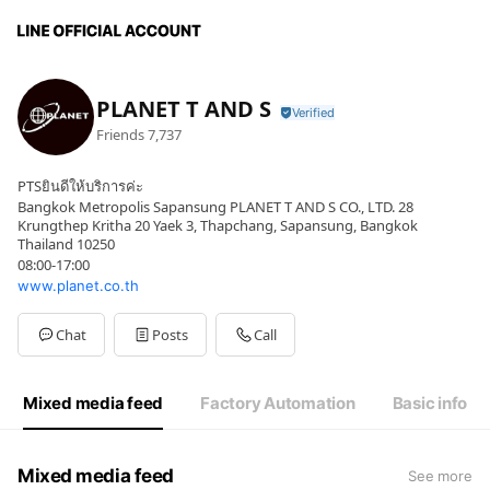
PLANET T AND S
Friends
7,737
PTSยินดีให้บริการค่ะ
Bangkok Metropolis Sapansung PLANET T AND S CO., LTD. 28
Krungthep Kritha 20 Yaek 3, Thapchang, Sapansung, Bangkok
Thailand 10250
08:00-17:00
www.planet.co.th
Chat
Posts
Call
Mixed media feed
Factory Automation
Basic info
Mixed media feed
See more