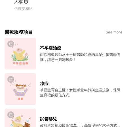
大樓
信義安和站
醫療服務項目
See more
不孕症治療
由徐明義醫師及王呈瑋醫師領導的專業生殖醫學團
隊，讓您一圓媽咪夢！
凍卵
掌握生育自主權！⼥性考量年齡與⽣涯規劃，保障
⽣育權的最佳⽅式。
試管嬰兒
政府單次補助最高10萬元，高懷孕率的求子方式，