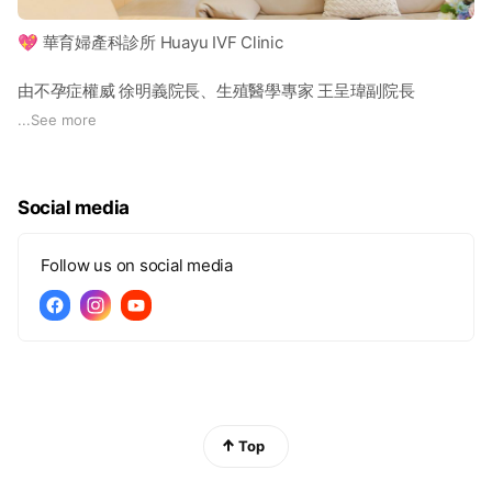
💖 華育婦產科診所 Huayu IVF Clinic
由不孕症權威 徐明義院長、生殖醫學專家 王呈瑋副院長
與 吳麗惠醫師 領導的華育，陪伴每位渴望孕育生命的家庭，
...
See more
實現心中的好孕夢想 🌱
👶 提供服務：
Social media
人工受孕｜試管嬰兒｜凍卵／凍精｜借卵／借精｜AMH檢測
全方位守護女性生育力 💗
Follow us on social media
🔬 尖端設備：
導入歐盟認證 RI-Witness 防錯系統 與 胚胎縮時攝影技術，
打造高規格「零失誤實驗室」，成功率高於國際標準。
💡 合法節稅｜安心就醫
華育為全台僅六家具備「自費醫療可依法抵稅」資格的生殖中心
之一，
Top
療程收據可依法申報醫療費用扣除額，
為您減輕經濟壓力，守護每一次希望 🌸