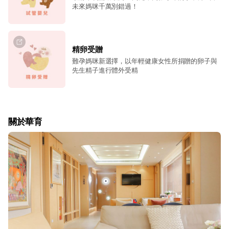
未來媽咪千萬別錯過！
精卵受贈
難孕媽咪新選擇，以年輕健康女性所捐贈的卵子與
先生精子進行體外受精
關於華育