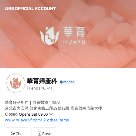
華育婦產科
Friends
16,741
華育好孕相伴｜自費醫療可節稅
台北市大安區 敦化南路二段39號12樓 國泰敦南信義大樓
Closed
Opens Sat 09:00
www.huayuivf.com/
2 other items
Sun
Closed
Mon
09:00 - 17:00,18:00 - 21:00
Tue
09:00 - 17:00,18:00 - 21:00
Chat
Posts