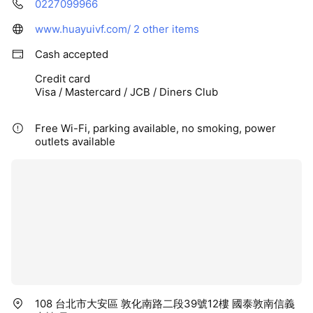
0227099966
www.huayuivf.com/
2 other items
Cash accepted
Credit card
Visa / Mastercard / JCB / Diners Club
Free Wi-Fi, parking available, no smoking, power
outlets available
108 台北市大安區 敦化南路二段39號12樓 國泰敦南信義