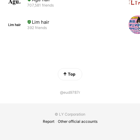
707,581 friends
Lim hair
392 friends
Top
@eud9787r
© LY Corporation
Report
Other official accounts