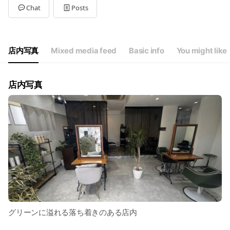
Tue
09:00 - 20:00
Chat
Posts
Wed
09:00 - 20:00
Thu
00:00 - 00:00
Fri
10:00 - 21:00
Sat
10:00 - 21:00
店内写真
Mixed media feed
Basic info
You might like
隔週水曜日、木曜日は店休日
店内写真
グリーンに溢れる落ち着きのある店内