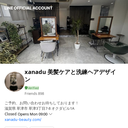
xanadu 美髪ケアと洗練ヘアデザイ
ン
Friends
898
ご予約、お問い合わせお待ちしております！
滋賀県 草津市 草津3丁目7-8 オクダビル1A
Closed
Opens Mon 09:00
xanadu-beauty.com/
Sun
09:00 - 20:00
Mon
09:00 - 20:00