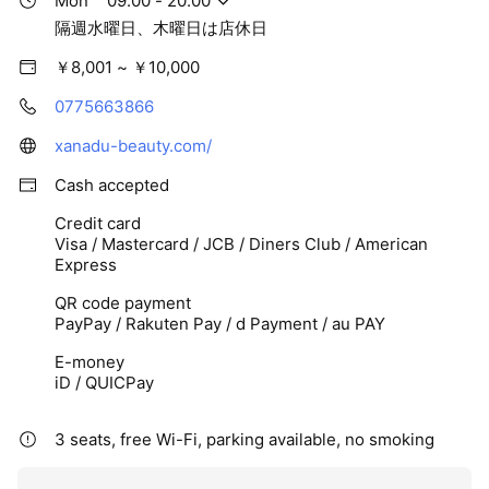
Mon
09:00 - 20:00
隔週水曜日、木曜日は店休日
￥8,001 ~ ￥10,000
0775663866
xanadu-beauty.com/
Cash accepted
Credit card
Visa / Mastercard / JCB / Diners Club / American
Express
QR code payment
PayPay / Rakuten Pay / d Payment / au PAY
E-money
iD / QUICPay
3 seats, free Wi-Fi, parking available, no smoking