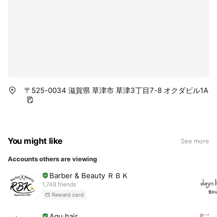
〒525-0034 滋賀県 草津市 草津3丁目7-8 オクダビル1A
You might like
See more
Accounts others are viewing
Barber & Beauty ＲＢＫ
1,748 friends
Reward card
Agu hair