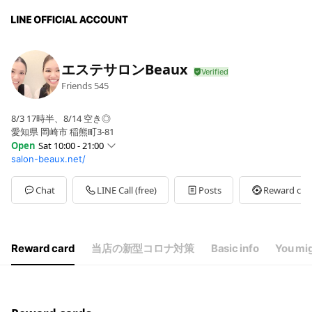
エステサロンBeaux
Friends
545
8/3 17時半、8/14 空き◎
愛知県 岡崎市 稲熊町3-81
Open
Sat 10:00 - 21:00
salon-beaux.net/
Sun
Closed
Mon
10:00 - 21:00
Tue
10:00 - 21:00
Chat
LINE Call (free)
Posts
Reward car
Wed
10:00 - 21:00
Thu
10:00 - 21:00
Fri
10:00 - 21:00
Sat
10:00 - 21:00
Reward card
当店の新型コロナ対策
Basic info
You mig