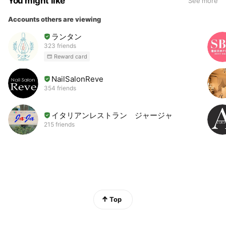
You might like
See more
Accounts others are viewing
ランタン
323 friends
Reward card
NailSalonReve
354 friends
イタリアンレストラン ジャージャ
215 friends
Top