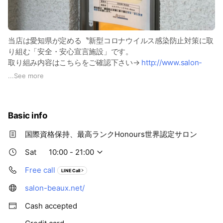
当店は愛知県が定める〝新型コロナウイルス感染防止対策に取
り組む「安全・安心宣言施設」です。
取り組み内容はこちらをご確認下さい→
http://www.salon-
beaux.net/info/2020/080616521085.html
...
See more
Basic info
国際資格保持、最高ランクHonours世界認定サロン
Sat
10:00 - 21:00
Free call
LINE Call
salon-beaux.net/
Cash accepted