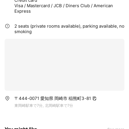
Credit card
Visa / Mastercard / JCB / Diners Club / American
Express
2 seats (private rooms available), parking available, no
smoking
〒444-0071 愛知県 岡崎市 稲熊町3-81
東岡崎駅車で7分, 北岡崎駅車で7分