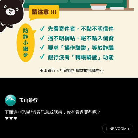
玉山銀行
下面這些恐嚇/假冒訊息或話術，你有看過哪些呢？
▼▼▼
LINE VOOM
「商品已經出貨，如取消要付10倍違約金」
「重大信用瑕疵，認定為拒絕往來戶」