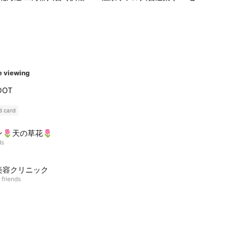
e viewing
DOT
d card
🌷天の草花🌷
ds
美容クリニック
 friends