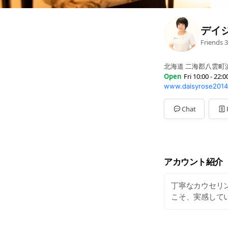
デイジ
Friends
3
北海道 二海郡八雲町浜
Open
Fri 10:00 - 22:0
www.daisyrose2014
Mon
Closed
Tue
10:00 - 22:00
Wed
10:00 - 22:00
Chat
Thu
10:00 - 22:00
Fri
10:00 - 22:00
Sat
10:00 - 22:00
Sun
10:00 - 22:00
10:00～22：00（最終
アカウント紹介
丁寧なカウセリ
こそ、実感して