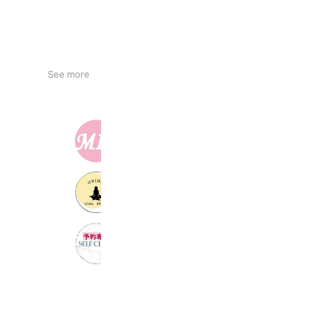
See more
MIC
401 friends
ONIH.S
242 friends
SELF CLEAR【予約専用】
229 friends