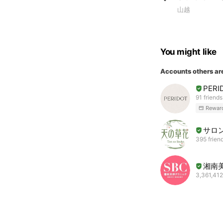
山越
You might like
Accounts others ar
PERI
91 friends
Rewar
サロン
395 frien
湘南
3,361,412