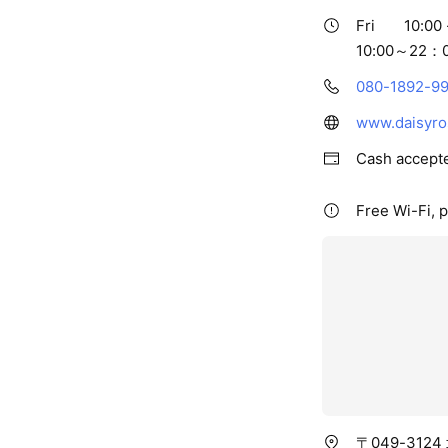
Fri
10:00 
10:00～22：
080-1892-9
www.daisyro
Cash accept
Free Wi-Fi, p
〒049-31