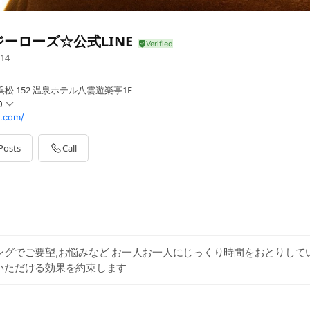
ーローズ☆公式LINE
14
松 152 温泉ホテル八雲遊楽亭1F
0
.com/
Posts
Call
受付17:00)
ングでご要望,お悩みなど お一人お一人にじっくり時間をおとりして
いただける効果を約束します