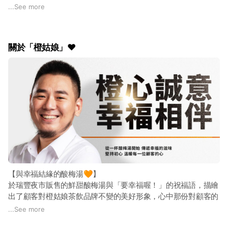
還幫你把下半年的健康底子打好！
...
See more
🎁 618 購會買 神級豪禮清單
#10股台積電（等值現金） × 1 名
關於「橙姑娘」❤️
#MacbookNeo × 1 名
#UC2 × 2 名
#益敏盾 × 2 名
#葉黃素 × 2 名
📅活動期間： 2026/06/05 (12:01pm起) 至 07/05 (12:00pm止)
單筆滿 $3000：即享資格抽【Macbook Neo】
單筆滿 $5000：加碼再抽【10股台積電（等值現金）】
👇 指定任務輕鬆解鎖折扣 👇
① 單筆滿額憑訂單編號即可參加抽獎
【與幸福結緣的酸梅湯🧡】
#橙姑娘 #618購會買 #台積電
於瑞豐夜市販售的鮮甜酸梅湯與「要幸福喔！」的祝福語，描繪
#MacbookNeo #抽獎活動 #年中慶
出了顧客對橙姑娘茶飲品牌不變的美好形象，心中那份對顧客的
責任感，給了橙姑娘更努力向前的動力！
...
See more
📣 中獎名單： 2026/07/08 公布於粉絲專頁