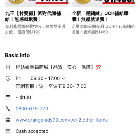
九王【甘要顧】派對代謝補
全新「穩關鍵」UCII 補給膠
給！無感就退費！
囊！無感就退費！
專利脂質體包覆技術，韓國雙子漢
足量添加美國專利 UC-II！行動補給
方飲，優惠價$1199
首選！優惠價$1480
Basic info
橙姑娘幸福商城【品質｜安心｜保障】💯
Fri
09:30 - 17:00
官網客服：週一至週五9:30-17:00
~ $100
0800-679-779
www.orangelady99.com/tw/
2 other items
Cash accepted