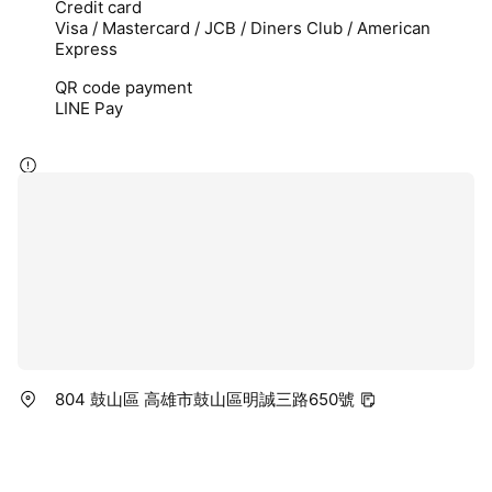
Credit card
Visa / Mastercard / JCB / Diners Club / American
Express
QR code payment
LINE Pay
804 鼓山區 高雄市鼓山區明誠三路650號