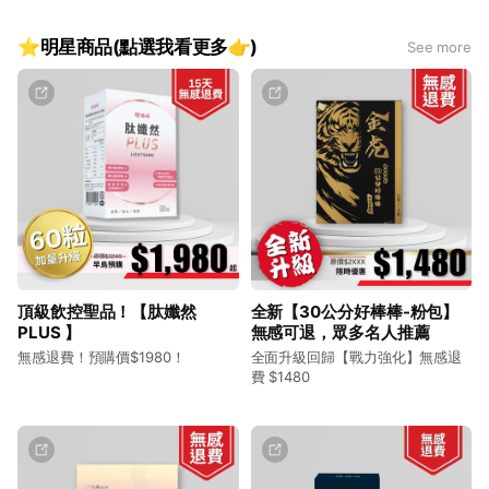
⏰ 領獎期限： 2026/07/08 ～ 07/14 下午17:00 前，得獎者需
主動私訊客服完成領獎手續，逾期視同放棄。
⭐明星商品(點選我看更多👉)
See more
※注意事項：同一筆訂單編號不得重複領獎。主辦單位保留活動
最終解釋權。
頂級飲控聖品！【肽孅然
全新【30公分好棒棒-粉包】
PLUS 】
無感可退，眾多名人推薦
無感退費！預購價$1980！
全面升級回歸【戰力強化】無感退
費 $1480