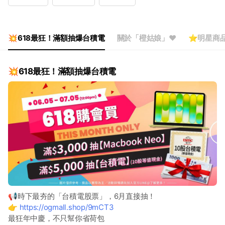
Wed
09:30 - 17:00
Thu
09:30 - 17:00
Fri
09:30 - 17:00
Sat
Closed
💥618最狂！滿額抽爆台積電
關於「橙姑娘」❤️
⭐明星商品
官網客服：週一至週五9:30-17:00
💥618最狂！滿額抽爆台積電
📢時下最夯的「台積電股票」，6月直接抽！
👉
https://ogmall.shop/9mCT3
最狂年中慶，不只幫你省荷包