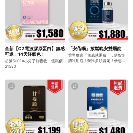
全新【C2 電波膠原蛋白】無感
「安蓓眠」放鬆晚安雙層錠
可退，14天好氣色！
業界獨家「無感就退費」，隨貨附
贈試用包！榮獲多項肯定！優惠價
超微500Da小分子好吸收！優惠價
$1880
$1580