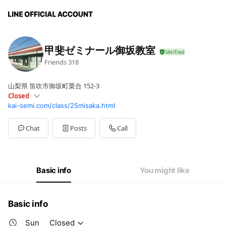
甲斐ゼミナール御坂教室
Friends
318
山梨県 笛吹市御坂町栗合 152-3
Closed
kai-semi.com/class/25misaka.html
Sun
Closed
Mon
15:30 - 22:00
Tue
15:30 - 22:00
Chat
Posts
Call
Wed
15:30 - 22:00
Thu
18:00 - 22:00
Fri
15:30 - 22:00
Sat
13:00 - 22:00
Basic info
You might like
営業時間外のLINEの返信には、お時間をいただきます。
Basic info
Sun
Closed