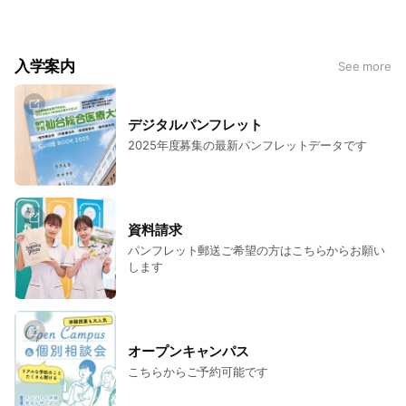
聴覚科は2024年4月新設）
■2024年4月より「言語聴覚科」が新設！
少人数スタイルで学生一人ひとりの進捗に合わせたきめ細かい
入学案内
See more
サポート！ぜひオープンキャンパスにお越しください(^^)
デジタルパンフレット
2025年度募集の最新パンフレットデータです
資料請求
パンフレット郵送ご希望の方はこちらからお願い
します
オープンキャンパス
こちらからご予約可能です