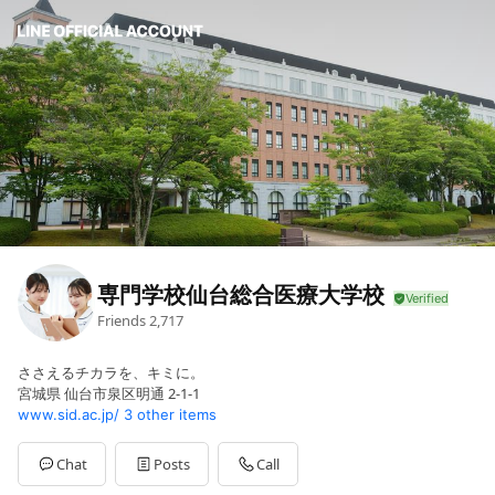
専門学校仙台総合医療大学校
Friends
2,717
ささえるチカラを、キミに。
宮城県 仙台市泉区明通 2-1-1
www.sid.ac.jp/
3 other items
Chat
Posts
Call