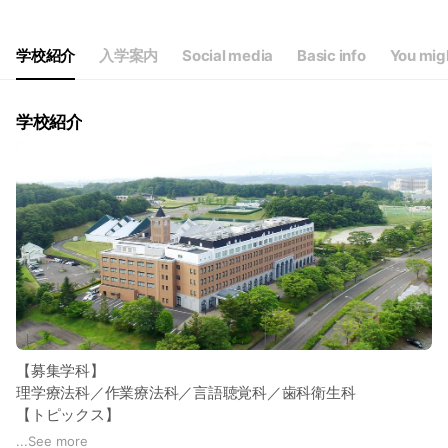
学校紹介
入学案内
Social media
Basic info
You migh
学校紹介
【募集学科】
理学療法科／作業療法科／言語聴覚科／歯科衛生科
【トピックス】
■2024年度国家試験 医療系3学科すべて100％を達成！（言語
...
See more