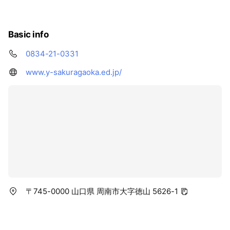
り」という言葉は、人の人生を芸術にたとえたもので、真
っ白いキャンバスに絵を描くように、生徒一人一人が自分
自身を活き活きと表現し、人生を歩んでいって欲しいとい
Basic info
う強い願いが込められています。
0834-21-0331
www.y-sakuragaoka.ed.jp/
〒745-0000 山口県 周南市大字徳山 5626-1