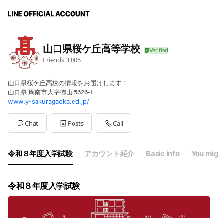
山口県桜ケ丘高等学校
Friends
3,005
山口県桜ケ丘高校の情報をお届けします！
山口県 周南市大字徳山 5626-1
www.y-sakuragaoka.ed.jp/
Chat
Posts
Call
令和８年度入学試験
アカウント紹介
Basic info
You mig
令和８年度入学試験