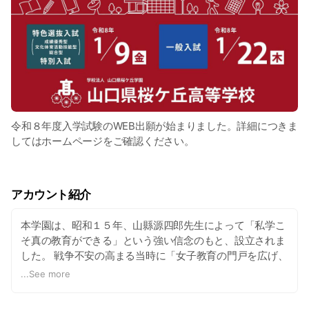
令和８年度入学試験のWEB出願が始まりました。詳細につきま
してはホームページをご確認ください。
アカウント紹介
本学園は、昭和１５年、山縣源四郎先生によって「私学こ
そ真の教育ができる」という強い信念のもと、設立されま
した。 戦争不安の高まる当時に「女子教育の門戸を広げ、
各人の個性を伸ばし、未来に広がりを与えたい」という創
...
See more
立者の思いは、激動の戦後を乗り越え、男女共学になった
現在も受け継がれています。 校訓である「人生は芸術な