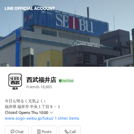
西武福井店
Friends
18,865
今日も明るく元気よく♪
福井県 福井市 中央１丁目８－１
Closed
Opens Thu 10:00
www.sogo-seibu.jp/fukui/
1 other items
Sun
10:00 - 19:00
Mon
10:00 - 19:00
Tue
10:00 - 19:00
Chat
Posts
Call