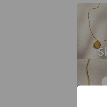
・mandala
・varley