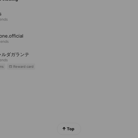
s
iends
one.official
iends
ャルダガランテ
iends
ns
Reward card
Top