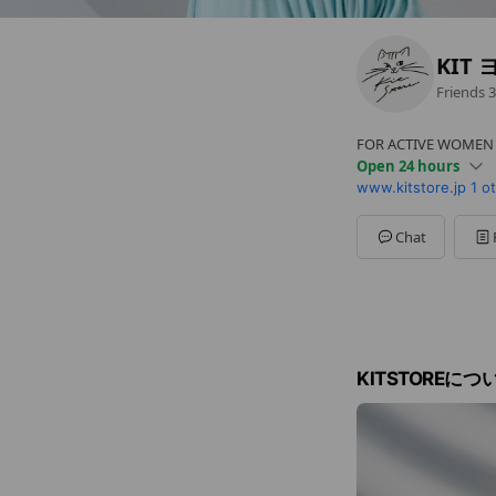
KIT
Friends
3
FOR ACTIVE WOMEN
Open 24 hours
www.kitstore.jp
1 o
Sun
00:00 - 00:00
Mon
00:00 - 00:00
Tue
00:00 - 00:00
Chat
Wed
00:00 - 00:00
Thu
00:00 - 00:00
Fri
00:00 - 00:00
Sat
00:00 - 00:00
KITSTOREにつ