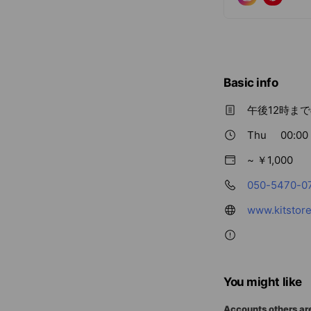
Basic info
午後12時ま
Thu
00:00 
~ ￥1,000
050-5470-0
www.kitstore
You might like
Accounts others ar