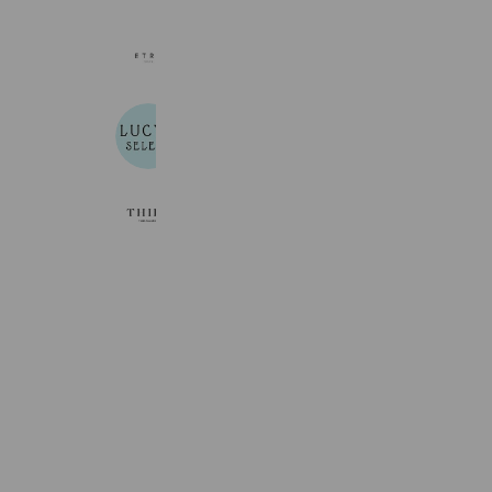
ETRÉ TOKYO
45,060 friends
Reward card
Lucy's Select
7,129 friends
THIRD MAGAZINE
11,391 friends
Coupons
Reward card