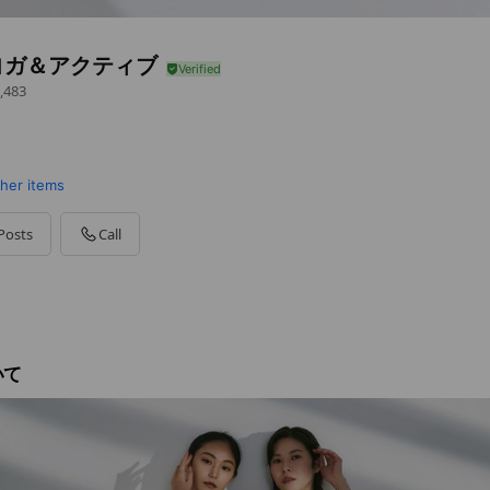
 ヨガ＆アクティブ
,483
ther items
Posts
Call
いて