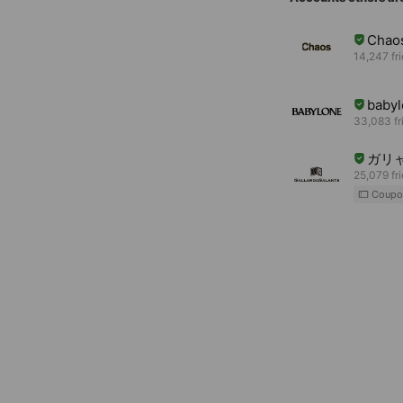
Chao
14,247 fr
babyl
33,083 fr
ガリ
25,079 fr
Coupo