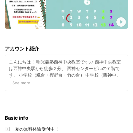
アカウント紹介
こんにちは！ 明光義塾西神中央教室です♪♪ 西神中央教室
は西神中央駅から徒歩２分、 西神センタービルの７階で
す。 小学校（糀台・樫野台・竹の台） 中学校（西神中、
櫨谷中、平野中、押部谷中、桜が丘中） 高校（須磨東高、
...
See more
高塚高校、滝川第二高校、神戸学院附属高校、神港学園高
校、神戸星城高校、） など公立・私立問わずたくさんの学
校からご通塾頂いただいております。 全学年・全教科対応
ですのでお気軽にご相談下さい。 スタッフ一同心よりお待
ちしております。
Basic info
夏の無料体験受付中！