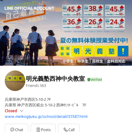
明光義塾西神中央教室
Friends
563
兵庫県神戸市西区5-10-2 7F
兵庫県 神戸市西区糀台 5-10-2 西神ｾﾝﾀｰﾋﾞﾙ 7F
Closed
www.meikogijuku.jp/school/detail/S1587.html
Sun
Closed
Mon
09:30 - 19:00
Tue
09:30 - 19:00
Chat
Posts
Call