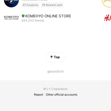
Coupons
Reward card
KOMEHYO ONLINE STORE
644,333 friends
Top
@eiw0931h
© LY Corporation
Report
Other official accounts