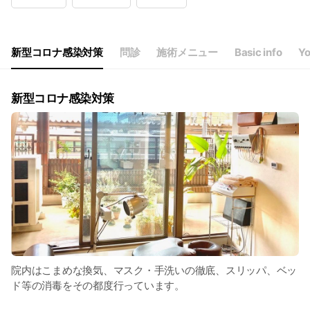
Wed
09:00 - 13:00,15:00 - 20:00
Thu
09:00 - 13:00
Fri
09:00 - 13:00,15:00 - 20:00
Sat
09:00 - 13:00
新型コロナ感染対策
問診
施術メニュー
Basic info
Yo
新型コロナ感染対策
院内はこまめな換気、マスク・手洗いの徹底、スリッパ、ベッ
ド等の消毒をその都度行っています。