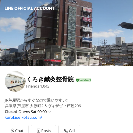
くろき鍼灸整骨院
Friends
1,043
JR芦屋駅からすぐなので通いやすい❗️
兵庫県 芦屋市 大原町2-5 ヴィザヴィ芦屋206
Closed
Opens Sat 09:00
kurokiseikotsu.com/
Sun
Closed
Mon
09:00 - 13:00,15:00 - 20:00
Tue
09:00 - 13:00,15:00 - 20:00
Chat
Posts
Call