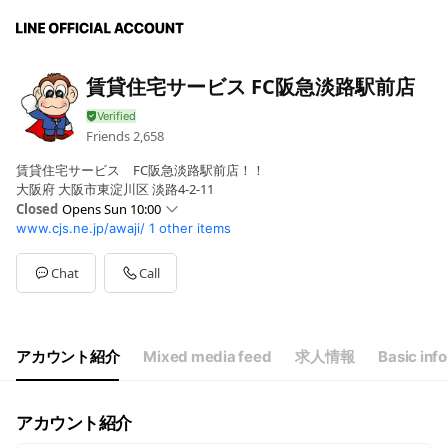
賃貸住宅サービス FC阪急淡路駅前店
Friends
2,658
賃貸住宅サービス FC阪急淡路駅前店！！
大阪府 大阪市東淀川区 淡路4-2-11
Closed
Opens Sun 10:00
www.cjs.ne.jp/awaji/
1 other items
Sun
10:00 - 19:00
Mon
10:00 - 19:00
Tue
10:00 - 19:00
Chat
Call
Wed
10:00 - 19:00
Thu
10:00 - 19:00
Fri
10:00 - 19:00
Sat
10:00 - 19:00
アカウント紹介
Mixed media feed
求人情報
Basic info
10：00～19：00
アカウント紹介