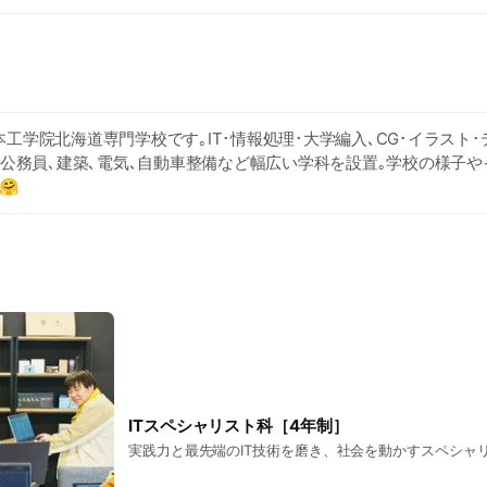
工学院北海道専門学校です｡IT･情報処理･大学編入､CG･イラスト･
､公務員､建築､電気､自動車整備など幅広い学科を設置｡学校の様子
🤗
ITスペシャリスト科［4年制］
実践力と最先端のIT技術を磨き、社会を動かすスペシャ