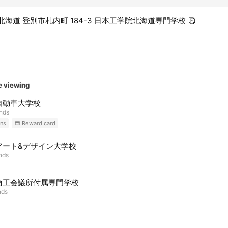
01 北海道 登別市札内町 184-3 日本工学院北海道専門学校
e viewing
自動車大学校
ends
ns
Reward card
アート&デザイン大学校
ends
商工会議所付属専門学校
nds