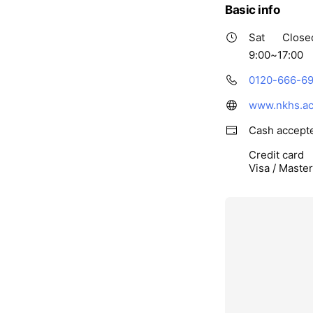
Basic info
Sat
Close
9:00~17:00
0120-666-6
www.nkhs.ac.
Cash accept
Credit card
Visa / Maste