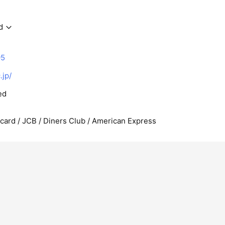
d
95
jp/
ed
rcard / JCB / Diners Club / American Express