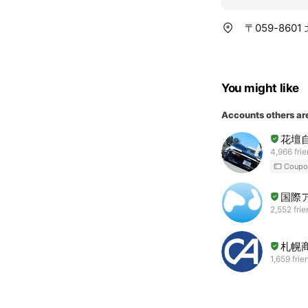
〒059-86
You might like
Accounts others ar
花壇
4,966 fri
Coupo
国際
2,552 fri
札幌
1,659 frie