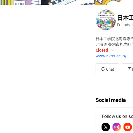
日本
Friends
1
日本工学院北海道専
北海道 登別市札内町 
Closed
www.nkhs.ac.jp/
Sun
Closed
Mon
00:00 - 00:00
Tue
00:00 - 00:00
Chat
Wed
00:00 - 00:00
Thu
00:00 - 00:00
Fri
00:00 - 00:00
Sat
Closed
9:00~17:00
Social media
Follow us on so