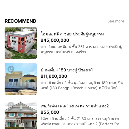
สัมมนาฟรี ทุกวันศุกร์ เวลา 13.00-16.00 น.
สถานที่ : RE/MAX Suvarnabhumi Estate Agency
📍 Location :
https://goo.gl/maps/ube4ZeTZJr7KsMaX7
RECOMMEND
See more
โฮมออฟฟิศ ซอย ประดิษฐ์มนูธรรม
฿45,000,000
ขาย โฮมออฟฟิศ 4 ชั้น 261 ตารางวา ซอย ประดิษฐ์
มนูธรรม นวมินทร์ ลาดพร้าว
บ้านเดี่ยว 180 บางปู บีชเฮาส์
฿11,900,000
ขาย บ้านเดี่ยว 2 ชั้น พูลวิลล่า หมู่บ้าน 180 บางปู บีช
เฮาส์ (180 Bangpu Beach House) หลังริม ใกล้
สถานตากอากาศบางปู
เพอร์เฟค เพลส วงแหวน-รามคำแหง2
฿55,000
ให้เช่า บ้านเดี่ยว 2 ชั้น 71.80 ตารางวา หมู่บ้าน เพ
อร์เฟค เพลส วงแหวน-รามคำแหง 2 (Perfect Place