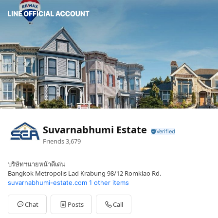
Suvarnabhumi Estate
Friends
3,679
บริษัทฯนายหน้าดีเด่น
Bangkok Metropolis Lad Krabung 98/12 Romklao Rd.
suvarnabhumi-estate.com
1 other items
Chat
Posts
Call