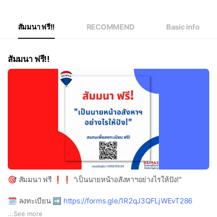
สัมมนา ฟรี!!
RECOMMEND
Basic info
สัมมนา ฟรี!!
🎯 สัมมนา ฟรี ❗❗ "เป็นนายหน้าอสังหาฯอย่างไรให้ปัง!"
🗓 ลงทะเบียน ➡️
https://forms.gle/1R2qJ3QFLjWEvT286
...
See more