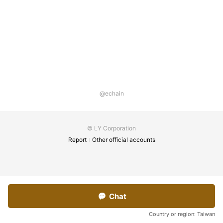
@echain
© LY Corporation
Report
Other official accounts
Chat
Country or region:
Taiwan