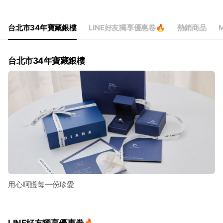
台北市34年寶藏銀樓
LINE好友獨享優惠卷🔥
熱銷商品
M
台北市34年寶藏銀樓
用心呵護每一份珍愛