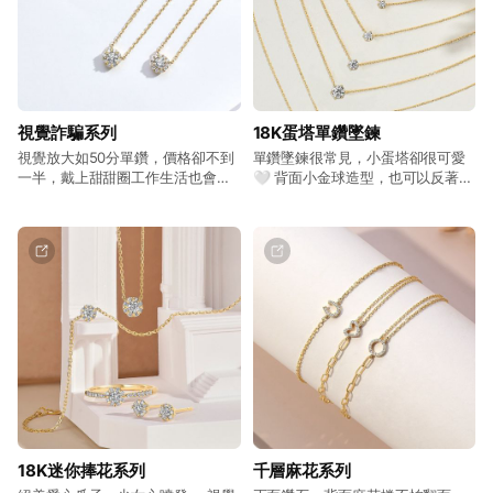
視覺詐騙系列
18K蛋塔單鑽墜鍊
視覺放大如50分單鑽，價格卻不到
單鑽墜鍊很常見，小蛋塔卻很可愛
一半，戴上甜甜圈工作生活也會甜
🤍 背面小金球造型，也可以反著戴
甜的
太可愛😻
18K迷你捧花系列
千層麻花系列