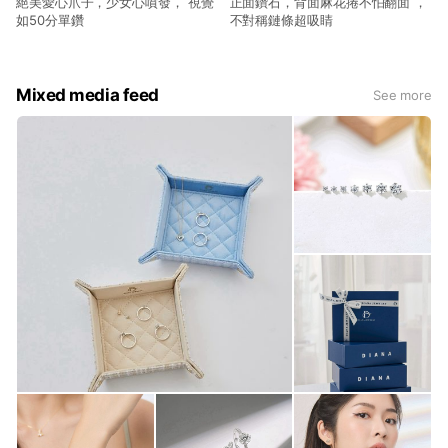
絕美愛心爪子，少女心噴發， 視覺
正面鑽石，背面麻花捲不怕翻面 ，
如50分單鑽
不對稱鏈條超吸睛
Mixed media feed
See more