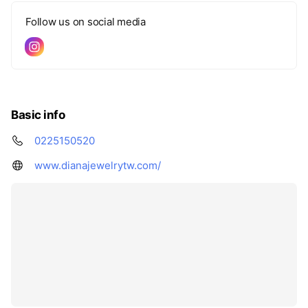
Follow us on social media
Basic info
0225150520
www.dianajewelrytw.com/