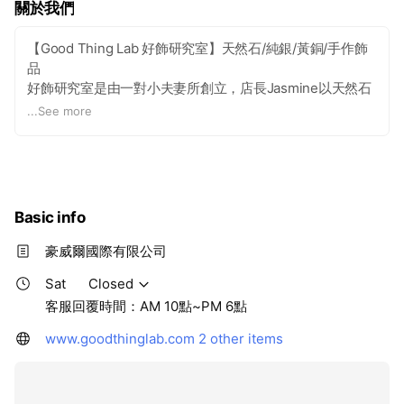
關於我們
【Good Thing Lab 好飾研究室】天然石/純銀/黃銅/手作飾
品
好飾研究室是由一對小夫妻所創立，店長Jasmine以天然石
為主軸發想，運用獨有的想像力及設計感，創造出與眾不同
...
See more
的天然石飾品。
品牌名稱【Good Thing Lab 好飾研究室】，是希望我們的
飾品能帶給人們的溫度與質感，期望欣賞它的人都感到開
心；同時期許自己努力做好每件飾品，並不斷的精進自己。
---
Basic info
我們的飾品素材，主要以天然石為基礎，再搭配合適的金屬
配件手工製作而成，
豪威爾國際有限公司
希望有緣來這裡的朋友，都能夠找到屬於自已的小確幸。
Sat
Closed
客服回覆時間：AM 10點~PM 6點
www.goodthinglab.com
2 other items