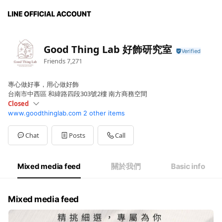
Good Thing Lab 好飾研究室
Friends
7,271
專心做好事，用心做好飾
台南市中西區 和緯路四段303號2樓 南方商務空間
Closed
www.goodthinglab.com
2 other items
Sun
Closed
Mon
10:00 - 18:00
Tue
10:00 - 18:00
Chat
Posts
Call
Wed
10:00 - 18:00
Thu
10:00 - 18:00
Fri
10:00 - 18:00
Mixed media feed
關於我們
Basic info
Sat
Closed
客服回覆時間：AM 10點~PM 6點
Mixed media feed