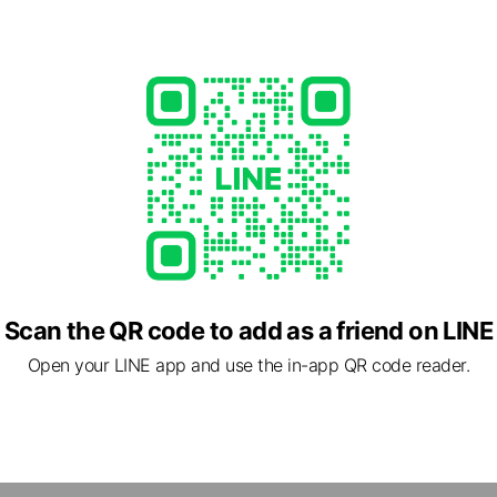
imation 是位於台灣台北的一間創意動畫公司，致力於發展有趣的動畫、
Scan the QR code to add as a friend on LINE
式來說故事。
Open your LINE app and use the in-app QR code reader.
自我設限，並且永遠保持著創意，既然如此，我們就可以可能不一定
一些無厘頭的樂趣囉！
你的創意隊友，需要點子的時候我們隨時都在！