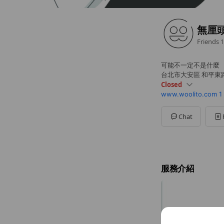
無厘
Friends
1
可能不一定不是什麼
台北市大安區 和平東路
Closed
www.woolito.com
1
Sun
Closed
Mon
10:30 - 09:30
Tue
10:30 - 09:30
Chat
Wed
10:30 - 09:30
Thu
10:30 - 09:30
Fri
10:30 - 09:30
Sat
Closed
服務介紹