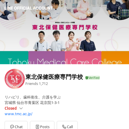
東北保健医療専門学校
Friends
1,712
リハビリ、歯科衛生、介護を学ぶ
宮城県 仙台市青葉区 花京院1-3-1
Closed
www.tmc.ac.jp/
Sun
Closed
Mon
09:00 - 17:45
Tue
09:00 - 17:45
Chat
Posts
Call