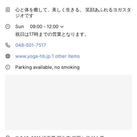
そして何より、 心も体も苦しくなってしまうのです。
本来、重苦しい殻や鎧はわたしたちには要らないもの。 早
心と体を癒して、美しく生きる。 笑顔あふれるヨガスタ
く脱ぎ捨てたいですよね。
ジオです
Sun
09:00 - 12:00
「こんなに幸せな気持ちになれたのは久しぶりです」 明日の
活力へと変わるヨガの力
祝日は17時までの営業となります。
048-501-7517
ヨガとは、 呼吸を通じて自然からエネルギーを取り込んでい
く、 インド発祥の行法です。
www.yoga-hb.jp
1 other items
単なるフィットネスではありません。 ヨガを実践すること
Parking available, no smoking
で、 あなたの心と体はゆるみ、明日への活力が湧いてきま
す。 当スクールでは、 健康になりたい！ 身体を動かして
リフレッシュしたい！ という方以外にも
・日々、生きづらさを感じている
・「世間に期待されている自分」を演じて疲れてしまった
・仕事のモチベーションが上がらない ・人間関係がうまくい
かない
・つい自分や相手を責めてしまう
このような悩みを持つ方々に 大自然からのエネルギーに満た
されるヨガを 体験していただいています。