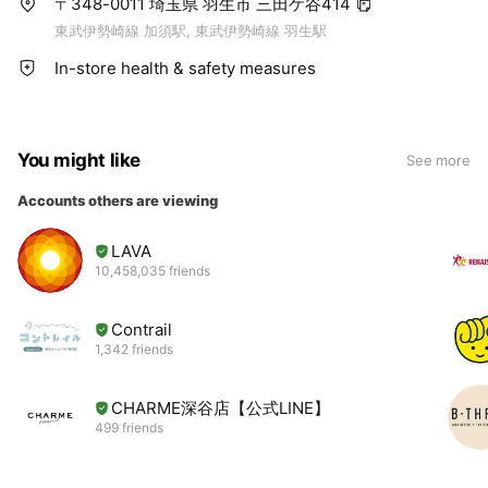
〒348-0011 埼玉県 羽生市 三田ケ谷414
東武伊勢崎線 加須駅, 東武伊勢崎線 羽生駅
「こんなに幸せな気持ちになれたのは久しぶりです」
「感動して泣いてしまいました」 「ずっと息苦しかったの
In-store health & safety measures
が、すごくラクになりました」
など、様々な感想をいただいています。
You might like
当スクールであなたらしい美しさを見つけてみませんか？
See more
Accounts others are viewing
わたしたちH & Bでは、
ヨガのポーズをお教えするだけではなく、 安心・安全な学び
LAVA
の場を皆さんにご提供し、
10,458,035 friends
第二の家族のような関係性を築くことで 今まで身に着けてき
た 殻や鎧を脱ぎ捨てていただき、
ほんとうの自分らしさや あなたらしい美しさが 開花する
Contrail
お手伝いをしています。
1,342 friends
ご縁があった皆さんとは、 上辺だけのお付き合いではなく、
CHARME深谷店【公式LINE】
お一人おひとりが光り輝く姿を 信じ、寄り添いながら 人の
499 friends
ぬくもりを感じる あたたかな関係性を築いていきたい。