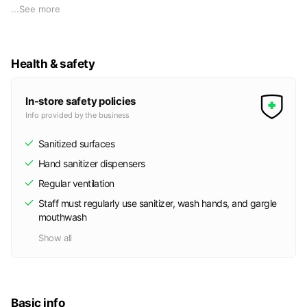
「自分らしさが目覚める」
...
See more
ヨガスタジオ。
大自然の中で心と身体の声に耳を傾け、 瑞々しい感性を思い
出す場所。
Health & safety
当スクールは埼玉県の北部、 羽生市の田んぼの真ん中にあり
ます。
四季折々の草花の香り、 新しい季節を告げる鳥や虫の声
In-store safety policies
が、 風に乗ってスタジオの窓から入ってきます。
Info provided by the business
この地にスクールを開講して15年間で1,200人の方に、 当スク
Sanitized surfaces
ールのヨガを体験していただきました。
Hand sanitizer dispensers
Regular ventilation
わたしたち現代人は 「自分らしさ」が失われがちです。
世間の常識やメディアの影響で、
Staff must regularly use sanitizer, wash hands, and gargle
「世間に期待されている自分」
mouthwash
という 殻をかぶって生きてしまいがちです。
Show all
鎧と言ってもいいかもしれません。
自分らしさを失い、 「正解」の前に緊張して 呼吸が浅い
日々を過ごしていると、 だんだん視界は色褪せ、 目の前に
ある美しい景色に気付かなくなります。
Basic info