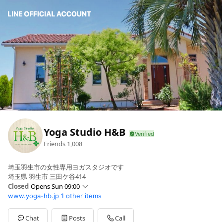
Yoga Studio H&B
Friends
1,008
埼玉羽生市の女性専用ヨガスタジオです
埼玉県 羽生市 三田ケ谷414
Closed
Opens Sun 09:00
www.yoga-hb.jp
1 other items
Sun
09:00 - 12:00
Mon
11:00 - 21:00
Tue
09:00 - 21:00
Chat
Posts
Call